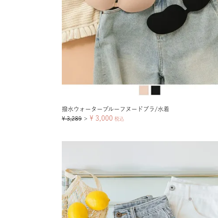
撥水ウォータープルーフヌードブラ/水着
¥
3,000
¥
3,289
＞
税込