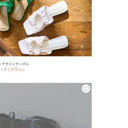
ーデザインサンダル
¥
1,975
＞
税込