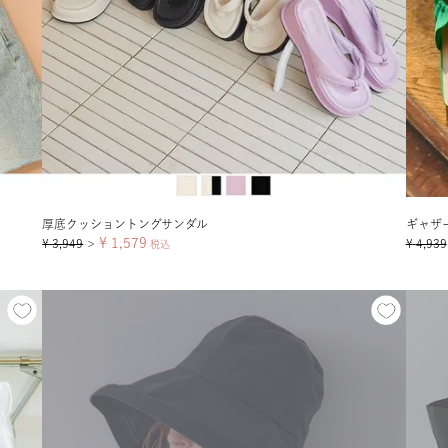
厚底クッショントングサンダル
ギャザ
¥
1,579
¥
3,949
¥
4,939
＞
税込