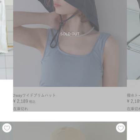
2wayワイドブリムハット
撥水ト
¥
2,189
¥
2,18
税込
在庫切れ
在庫切