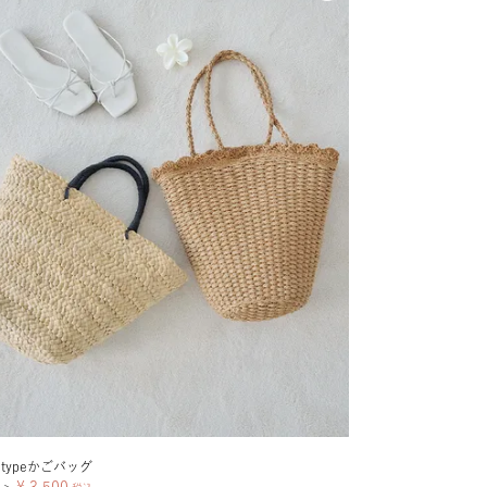
typeかごバッグ
¥
3,500