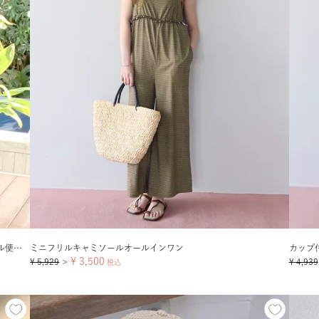
コットンリバーシブルラウンドトートバッグ/グッズ【メール便可／100】
ミニフリルキャミソールオールインワン
カップ
¥
3,500
¥
5,929
¥
4,939
＞
税込