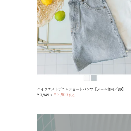
ハイウエストデニムショートパンツ【メール便可／80】
¥
2,500
¥
3,949
＞
税込