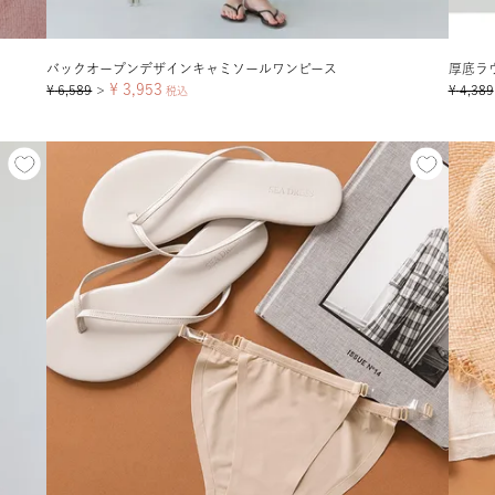
バックオープンデザインキャミソールワンピース
厚底ラ
¥
3,953
¥
6,589
¥
4,389
＞
税込