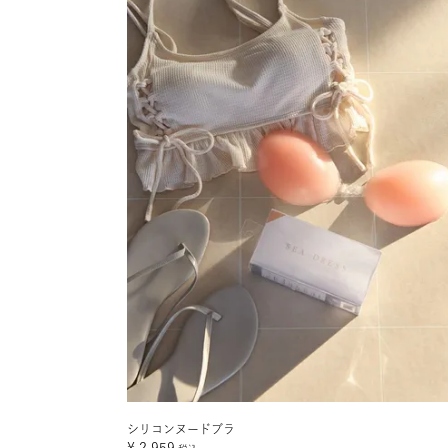
シリコンヌードブラ
¥
2,959