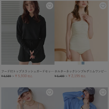
フード付トップスラッシュガードセットアップ
ホルターネックシンプルデニムワンピース/水着
¥
5,930
¥
2,195
¥
6,589
¥
5,489
＞
税込
＞
税込