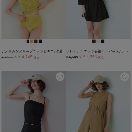
アメリカンスリーブニットビキニ/水着
フレアシルエット長袖ロンパース/ラッシュガード
¥
4,745
¥
3,953
¥
7,909
¥
6,589
＞
税込
＞
税込