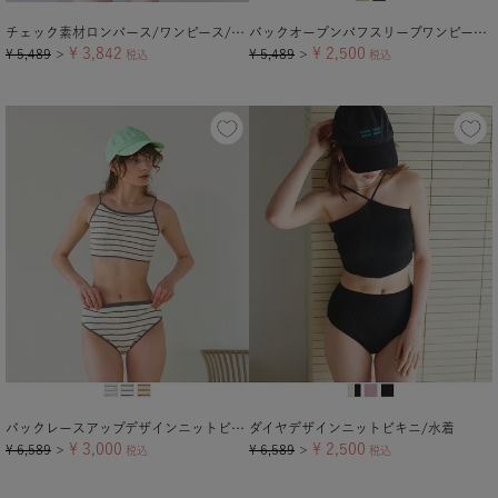
チェック素材ロンパース/ワンピース/セット水着【メール便可／100】
バックオープンパフスリーブワンピース/水着
¥
3,842
¥
2,500
¥
5,489
¥
5,489
＞
税込
＞
税込
バックレースアップデザインニットビキニ/水着
ダイヤデザインニットビキニ/水着
¥
3,000
¥
2,500
¥
6,589
¥
6,589
＞
税込
＞
税込