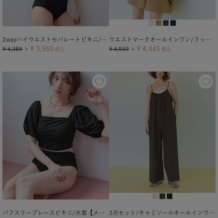
2wayハイウエストセパレートビキニ/水着【メール便可／100】
ウエストマークオールインワン/ラッシュガード【メール便可／100】
¥
3,950
¥
4,445
¥
4,389
¥
4,939
＞
税込
＞
税込
パフスリーブレースビキニ/水着【メール便可／100】
3点セット/キャミソールオールインワン×ビキニ/水着