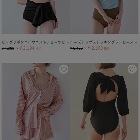
ビッグリボンハイウエストショーツビキニ/水着
ルーズトップスドッキングワンピース/水着
¥
2,194
¥
2,500
¥
4,389
¥
5,489
＞
税込
＞
税込