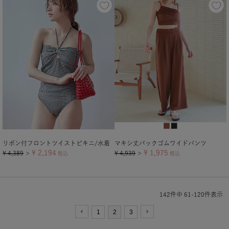
リボン付フロントツイストビキニ/水着
マキシ丈バックゴムワイドパンツ
¥
2,194
¥
1,975
¥
4,389
¥
4,939
＞
税込
＞
税込
142
件中
61
-
120
件表示
1
2
3