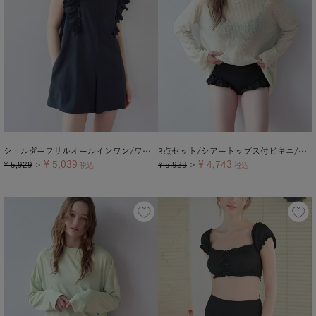
ショルダーフリルオールインワン/ワンピース水着【メール便可／100】
3点セット/シアートップス付ビキニ/水着
¥
5,039
¥
4,743
¥
5,929
¥
5,929
＞
税込
＞
税込