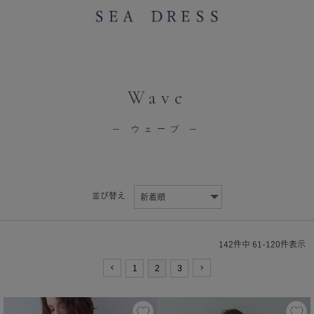
Wave
─ ウェーブ ─
並び替え
142
件中
61
-
120
件表示
1
2
3