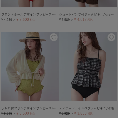
フロントホールデザインワンピース/水着
ショートパンツ付タックビキニ/セット水着
¥
2,500
¥
4,612
¥
4,939
¥
6,589
＞
税込
＞
税込
ボレロ付フリルデザインワンピース/セット水着
ティアードラインペプラムビキニ/水着
¥
3,500
¥
3,853
¥
5,995
¥
5,929
＞
税込
＞
税込