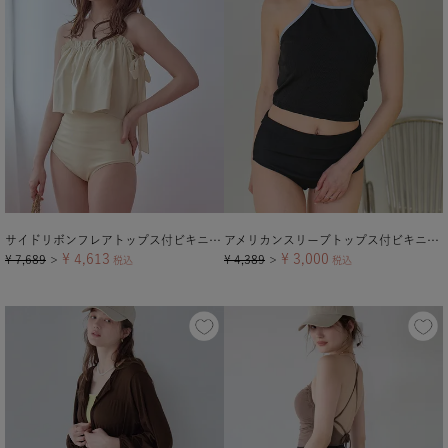
サイドリボンフレアトップス付ビキニ/セット水着
アメリカンスリーブトップス付ビキニ/セット水着【メール便可／90】
¥
4,613
¥
3,000
¥
7,689
¥
4,389
＞
税込
＞
税込