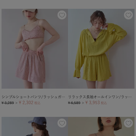
シンプルショートパンツ/ラッシュガード【メール便可／90】
リラックス長袖オールインワン/ラッシュガード
¥
2,302
¥
3,953
¥
3,289
¥
6,589
＞
税込
＞
税込