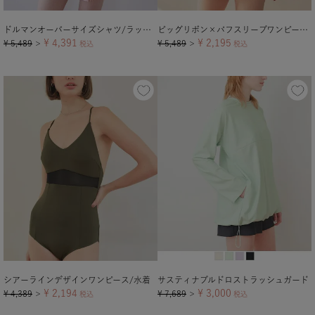
ドルマンオーバーサイズシャツ/ラッシュガード【メール便可／100】
ビッグリボン×パフスリーブワンピース/水着
¥
4,391
¥
2,195
¥
5,489
¥
5,489
＞
税込
＞
税込
シアーラインデザインワンピース/水着
サスティナブルドロストラッシュガード
¥
2,194
¥
3,000
¥
4,389
¥
7,689
＞
税込
＞
税込