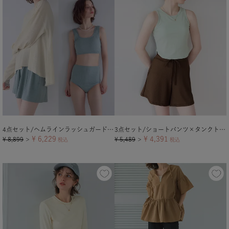
4点セット/ヘムラインラッシュガード×ビキニ/水着
3点セット/ショートパンツ×タンクトップビキニ/水着
¥
6,229
¥
4,391
¥
8,899
¥
5,489
＞
税込
＞
税込