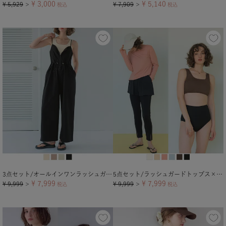
¥
3,000
¥
5,140
¥
5,929
¥
7,909
＞
税込
＞
税込
3点セット/オールインワンラッシュガード×ビキニ/水着
5点セット/ラッシュガードトップス×レギンス付ビキニ/水着
¥
7,999
¥
7,999
¥
9,999
¥
9,999
＞
税込
＞
税込