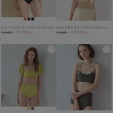
ショートシアートップス×ワンピース/セット水着
Vネックタンクトップフリルクロシェビキニ/水着
¥
2,195
¥
3,000
¥
5,489
¥
6,589
＞
税込
＞
税込