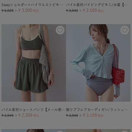
2wayショルダー×ハイウエストビキニ/水着
パイル素材パイピングビキニ/水着【メール便可／100】
¥
3,000
¥
2,500
¥
5,929
¥
3,949
＞
税込
＞
税込
パイル素材ショートパンツ【メール便可／100】
細リブフレアカーディガン/ラッシュガード【メール便可／70】
¥
2,369
¥
3,159
¥
3,949
¥
3,949
＞
税込
＞
税込