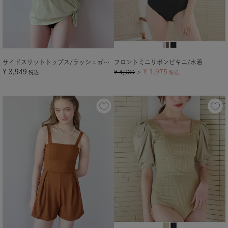
サイドスリットトップス/ラッシュガード【メール便可／100】
フロントミニリボンビキニ/水着
¥
3,949
¥
1,975
¥
4,939
税込
＞
税込