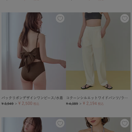
バックリボンデザインワンピース/水着
コクーンシルエットワイドパンツ/ラッシュガード
¥
2,500
¥
2,194
¥
3,949
¥
4,389
＞
税込
＞
税込