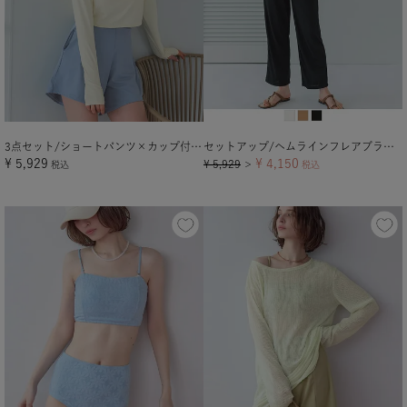
3点セット/ショートパンツ×カップ付長袖ビキニ/水着
セットアップ/ヘムラインフレアブラウス×レギンスラッシュガード
¥
5,929
¥
4,150
¥
5,929
税込
＞
税込