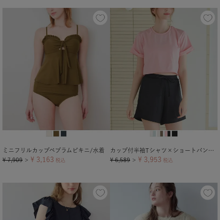
ミニフリルカップペプラムビキニ/水着
カップ付半袖Tシャツ×ショートパンツ/セット水着
¥
3,163
¥
3,953
¥
7,909
¥
6,589
＞
税込
＞
税込