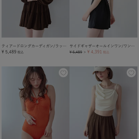
ティアードロングカーディガン/ラッシュガード
サイドギャザーオールインワン/ワンピース水着【メール便可／100】
¥
5,489
¥
4,391
¥
5,489
税込
＞
税込