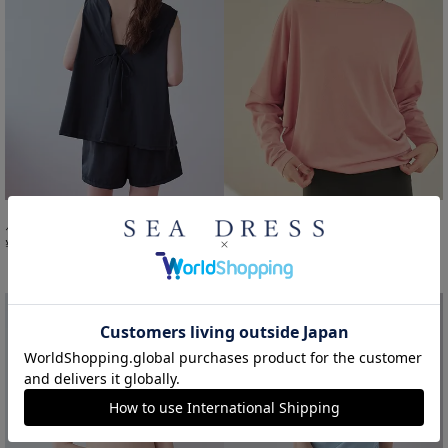
バックリボンセットアップ/水着
細リブドルマンラッシュガードトップス【メール便可／100】
¥
6,589
¥
1,447
¥
3,619
税込
＞
税込