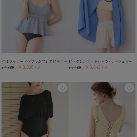
立体ジャガードペプラムフレアビキニ/水着
ビッグシルエットシャツ/ラッシュガード【メール便可／100】
¥
3,000
¥
3,842
¥
4,389
¥
5,489
＞
税込
＞
税込