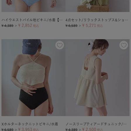
ハイウエストパイル地ビキニ/水着【メール便可／100】
4点セット/リラックストップス&ショートパンツ付ビキニ/水着
¥
2,852
¥
5,271
¥
4,389
¥
6,589
＞
税込
＞
税込
Xホルターネックニットビキニ/水着
ノースリーブティアードチュニック/ラッシュガード【メール便可／70】
¥
3,953
¥
2,500
¥
6,589
¥
4,389
＞
税込
＞
税込