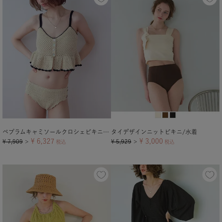
ペプラムキャミソールクロシェビキニ/水着
タイデザインニットビキニ/水着
¥
6,327
¥
3,000
¥
7,909
¥
5,929
＞
税込
＞
税込