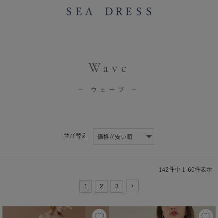
Wave
─ ウェーブ ─
並び替え
142
件中
1
-
60
件表示
1
2
3