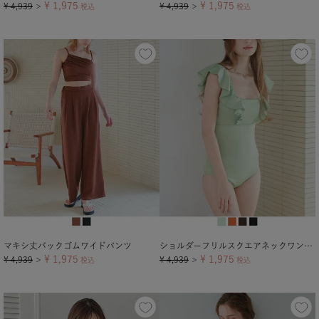
¥
1,975
¥
1,975
¥
4,939
¥
4,939
＞
税込
＞
税込
マキシ丈バックゴムワイドパンツ
ショルダーフリルスクエアネックワンピース/水着
¥
1,975
¥
1,975
¥
4,939
¥
4,939
＞
税込
＞
税込