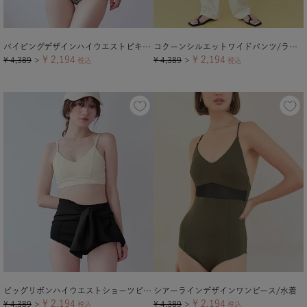
パイピングデザインハイウエストビキニ/水着
コクーンシルエットワイドパンツ/ラッシュガード
¥
2,194
¥
2,194
¥
4,389
¥
4,389
＞
税込
＞
税込
ビッグリボンハイウエストショーツビキニ/水着
シアーラインデザインワンピース/水着
¥
2,194
¥
2,194
¥
4,389
¥
4,389
＞
税込
＞
税込