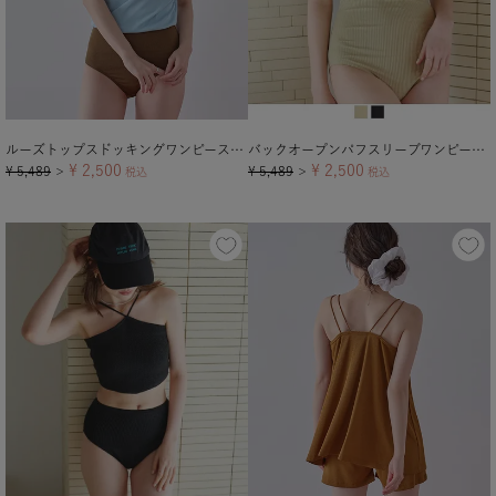
ルーズトップスドッキングワンピース/水着
バックオープンパフスリーブワンピース/水着
¥
2,500
¥
2,500
¥
5,489
¥
5,489
＞
税込
＞
税込