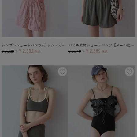
シンプルショートパンツ/ラッシュガード【メール便可／90】
パイル素材ショートパンツ【メール便可／100】
¥
2,302
¥
2,369
¥
3,289
¥
3,949
＞
税込
＞
税込