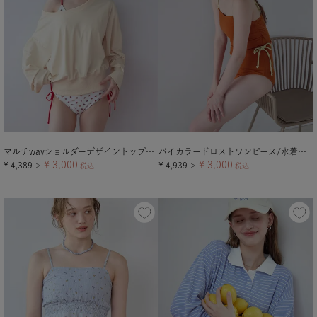
マルチwayショルダーデザイントップス/ラッシュガード
バイカラードロストワンピース/水着【メール便可／100】
¥
3,000
¥
3,000
¥
4,389
¥
4,939
＞
税込
＞
税込