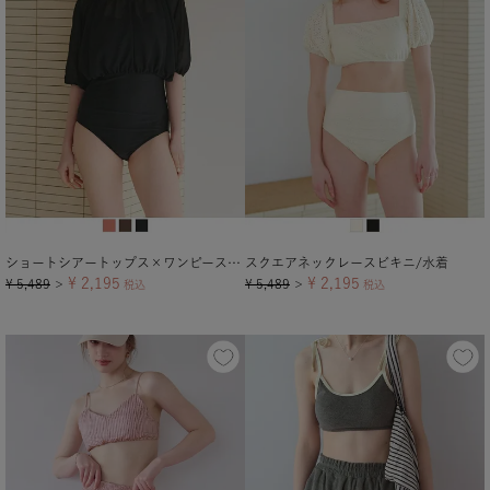
ショートシアートップス×ワンピース/セット水着
スクエアネックレースビキニ/水着
¥
2,195
¥
2,195
¥
5,489
¥
5,489
＞
税込
＞
税込