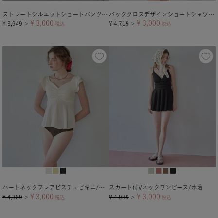
ストレートシルエットショートパンツ/水着
バッククロスデザインショートシャツ/ラッシュガード【メール便可／100】
¥
3,000
¥
3,000
¥
3,949
¥
4,719
＞
税込
＞
税込
ハートネックフレアビスチェビキニ/水着
スカート付Vネックワンピース/水着
¥
3,000
¥
3,000
¥
4,389
¥
4,939
＞
税込
＞
税込