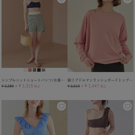
シンプルニットショートパンツ/水着【メール便可／80】
細リブドルマンラッシュガードトップス【メール便可／100】
¥
1,315
¥
1,447
¥
3,289
¥
3,619
＞
税込
＞
税込