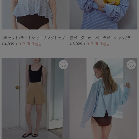
3点セット/ライトシャーリングトップス付ビキニ/水着【メール便可／100】
細ボーダーオーバーラガーシャツ/ラッシュガード
¥
3,000
¥
3,000
¥
4,939
¥
5,929
＞
税込
＞
税込