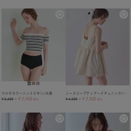
マルチカラーニットビキニ/水着
ノースリーブティアードチュニック/ラッシュガード【メール便可／70】
¥
2,500
¥
2,500
¥
5,489
¥
4,389
＞
税込
＞
税込