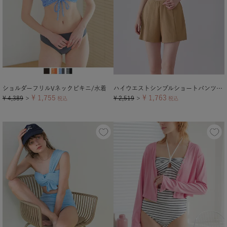
ショルダーフリルVネックビキニ/水着
ハイウエストシンプルショートパンツ/水着【メール便可／60】
¥
1,755
¥
1,763
¥
4,389
¥
2,519
＞
税込
＞
税込