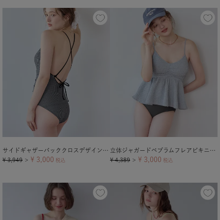
サイドギャザーバッククロスデザインワンピース/水着【メール便可／100】
立体ジャガードペプラムフレアビキニ/水着
¥
3,000
¥
3,000
¥
3,949
¥
4,389
＞
税込
＞
税込