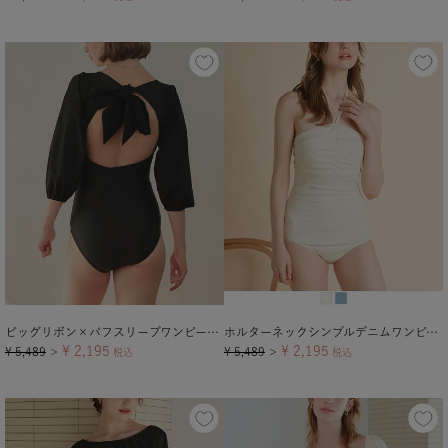
ビッグリボン×パフスリーブワンピース/水着
ホルターネックシンプルデニムワンピース/水着
¥
2,195
¥
2,195
¥
5,489
¥
5,489
＞
税込
＞
税込