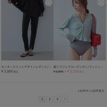
センタースリットデザインレギンス/ラッシュガード【メール便可／100】
細リブフレアカーディガン/ラッシュガード【メール便可／70】
¥
3,069
¥
3,159
¥
3,949
税込
＞
税込
142
件中
1
-
60
件表示
1
2
3