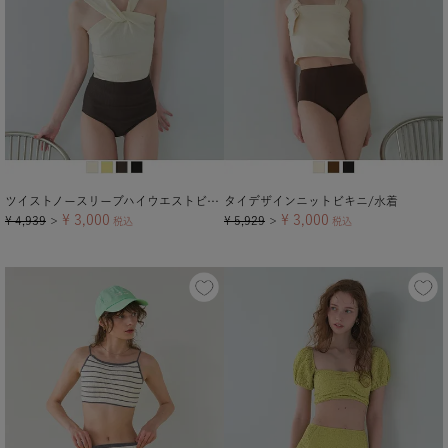
ツイストノースリーブハイウエストビキニ/セット水着【メール便可／100】
タイデザインニットビキニ/水着
¥
3,000
¥
3,000
¥
4,939
¥
5,929
＞
税込
＞
税込