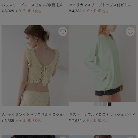
パフスリーブレースビキニ/水着【メール便可／100】
アメリカンスリーブトップス付ビキニ/セット水着【メール便可／90】
¥
3,000
¥
3,000
¥
5,929
¥
4,389
＞
税込
＞
税込
Vネックタンクトップフリルクロシェビキニ/水着
サスティナブルドロストラッシュガード
¥
3,000
¥
3,000
¥
6,589
¥
7,689
＞
税込
＞
税込