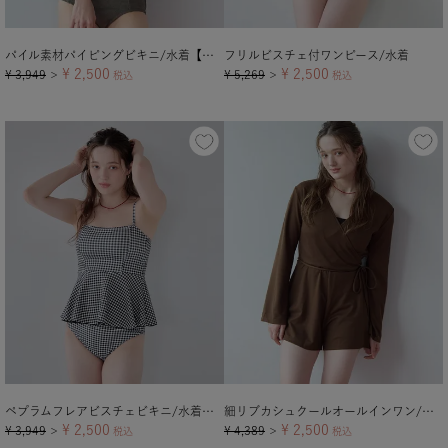
パイル素材パイピングビキニ/水着【メール便可／100】
フリルビスチェ付ワンピース/水着
¥
2,500
¥
2,500
¥
3,949
¥
5,269
＞
税込
＞
税込
ペプラムフレアビスチェビキニ/水着【メール便可／100】
細リブカシュクールオールインワン/ラッシュガード
¥
2,500
¥
2,500
¥
3,949
¥
4,389
＞
税込
＞
税込