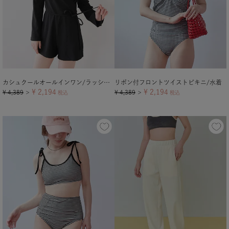
カシュクールオールインワン/ラッシュガード/水着
リボン付フロントツイストビキニ/水着
¥
2,194
¥
2,194
¥
4,389
¥
4,389
＞
税込
＞
税込