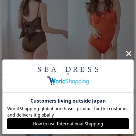
バックリボンデザインワンピース/水着
フロントホールデザインワンピース/水着
¥
2,500
¥
2,500
¥
3,949
¥
4,939
＞
税込
＞
税込