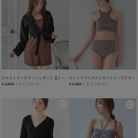
ウエストマークラッシュガード【メール便可／70】
カットアウトアメリカンスリーブビキニ/水着【メール便可／100】
¥
2,105
¥
2,194
¥
3,509
¥
4,389
＞
税込
＞
税込