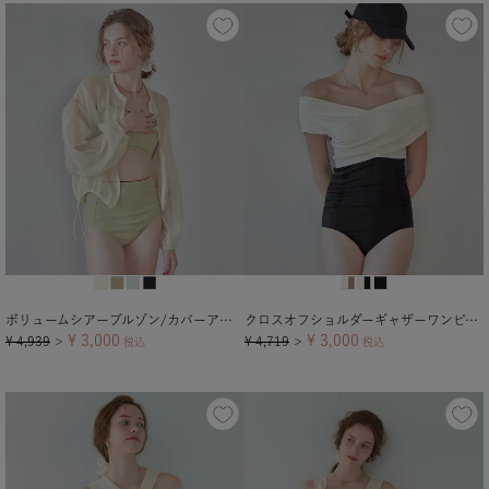
ボリュームシアーブルゾン/カバーアップ【メール便可／100】
クロスオフショルダーギャザーワンピース/水着
¥
3,000
¥
3,000
¥
4,939
¥
4,719
＞
税込
＞
税込