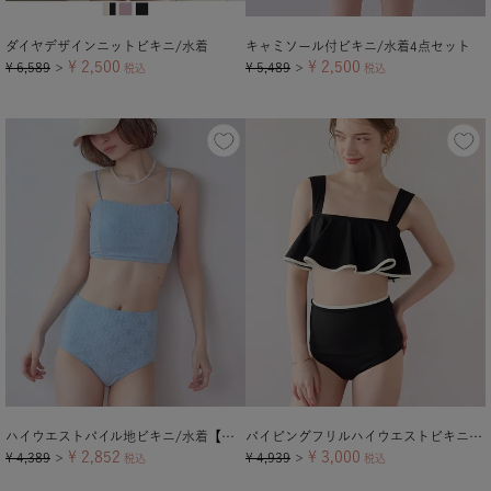
ダイヤデザインニットビキニ/水着
キャミソール付ビキニ/水着4点セット
¥
2,500
¥
2,500
¥
6,589
¥
5,489
＞
税込
＞
税込
ハイウエストパイル地ビキニ/水着【メール便可／100】
パイピングフリルハイウエストビキニ/水着【メール便可／100】
¥
2,852
¥
3,000
¥
4,389
¥
4,939
＞
税込
＞
税込