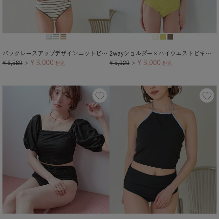
バックレースアップデザインニットビキニ/水着
2wayショルダー×ハイウエストビキニ/水着
¥
3,000
¥
3,000
¥
6,589
¥
5,929
＞
税込
＞
税込