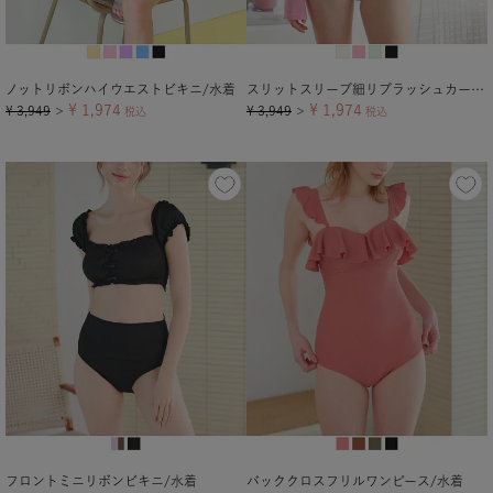
ノットリボンハイウエストビキニ/水着
スリットスリーブ細リブラッシュカーディガン
¥
1,974
¥
1,974
¥
3,949
¥
3,949
＞
税込
＞
税込
フロントミニリボンビキニ/水着
バッククロスフリルワンピース/水着