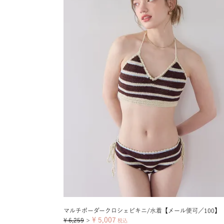
マルチボーダークロシェビキニ/水着【メール便可／100】
¥
5,007
¥
6,259
＞
税込