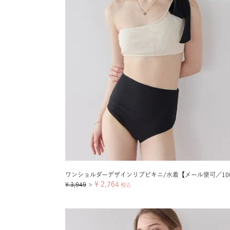
ワンショルダーデザインリブビキニ/水着【メール便可／10
¥
2,764
¥
3,949
＞
税込