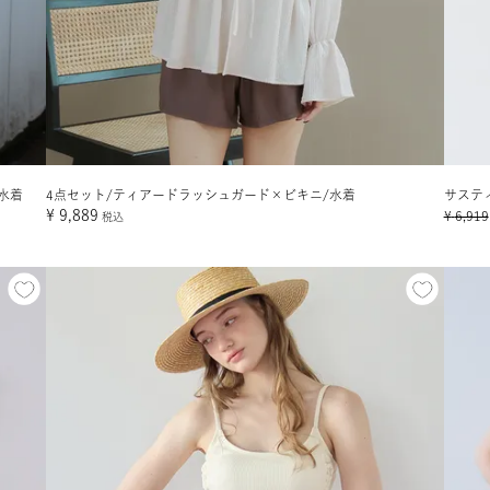
水着
4点セット/ティアードラッシュガード×ビキニ/水着
サステ
¥
9,889
¥
6,919
税込