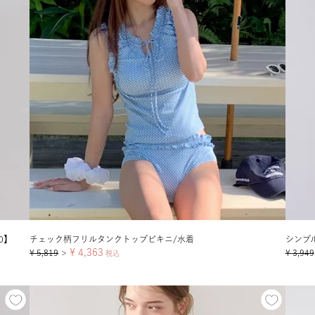
0】
チェック柄フリルタンクトップビキニ/水着
シンプ
¥
4,363
¥
5,819
¥
3,949
＞
税込