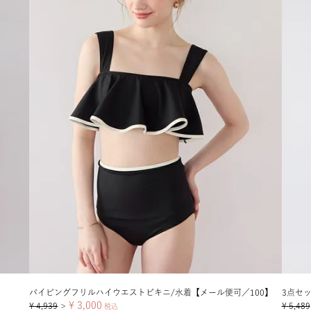
パイピングフリルハイウエストビキニ/水着【メール便可／100】
3点セ
¥
3,000
¥
4,939
¥
5,489
＞
税込