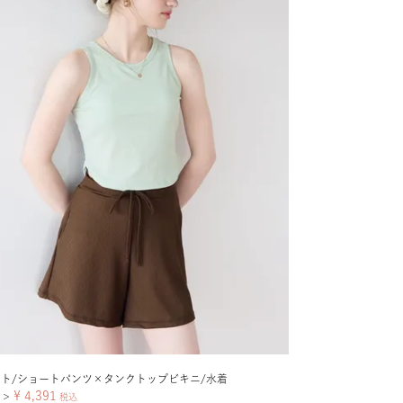
ット/ショートパンツ×タンクトップビキニ/水着
¥
4,391
＞
税込