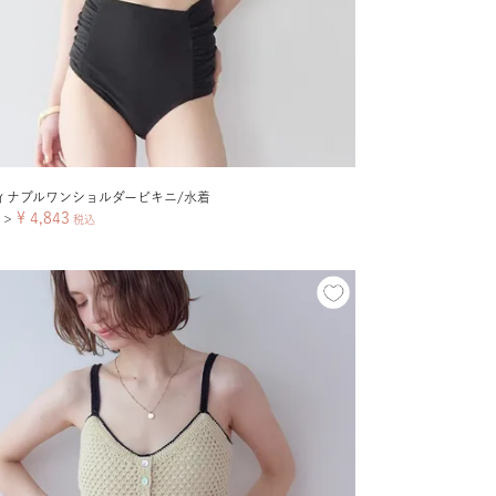
ィナブルワンショルダービキニ/水着
¥
4,843
＞
税込