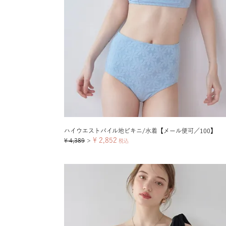
ハイウエストパイル地ビキニ/水着【メール便可／100】
¥
2,852
¥
4,389
＞
税込