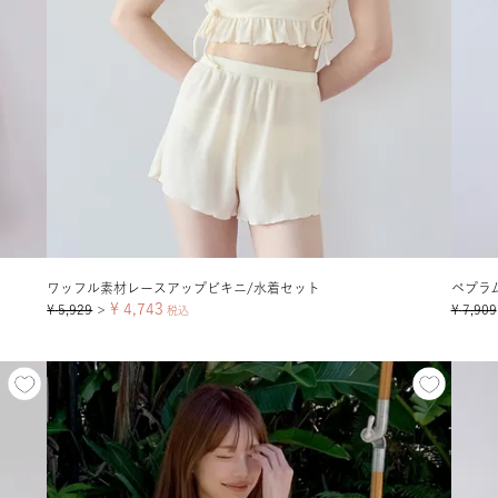
ワッフル素材レースアップビキニ/水着セット
ペプラ
¥
4,743
¥
5,929
¥
7,909
＞
税込