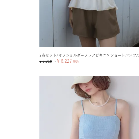
3点セット/オフショルダーフレアビキニ×ショートパンツ/
¥
6,227
¥
6,919
＞
税込