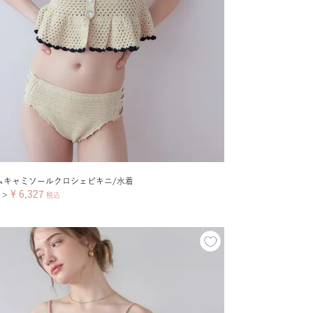
ムキャミソールクロシェビキニ/水着
¥
6,327
＞
税込