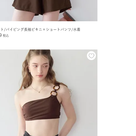
ット/パイピング長袖ビキニ×ショートパンツ/水着
9
税込