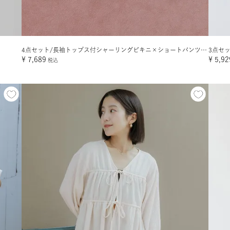
】
4点セット/長袖トップス付シャーリングビキニ×ショートパンツ/水着
3点セ
¥
7,689
¥
5,92
税込