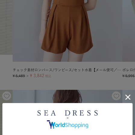
チェック素材ロンパース/ワンピース/セット水着【メール便可／100】
ボレロ
¥
3,842
¥
5,489
¥
5,995
＞
税込