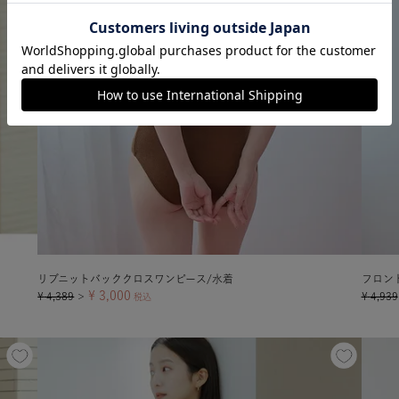
リブニットバッククロスワンピース/水着
フロン
¥
3,000
¥
4,389
¥
4,939
＞
税込