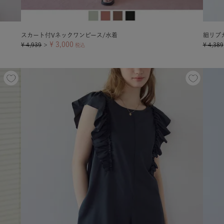
スカート付Vネックワンピース/水着
細リブ
¥
3,000
¥
4,939
¥
4,389
＞
税込