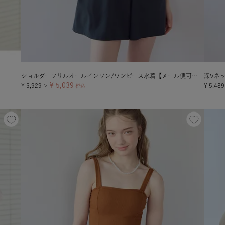
ショルダーフリルオールインワン/ワンピース水着【メール便可／100】
深Vネ
¥
5,039
¥
5,929
¥
5,489
＞
税込