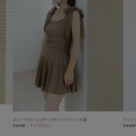
スカート付ショルダーリボンワンピース/水着
ワンシ
¥
3,996
¥
5,709
¥
4,939
＞
税込