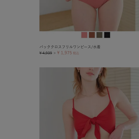
バッククロスフリルワンピース/水着
¥
1,975
¥
4,939
＞
税込