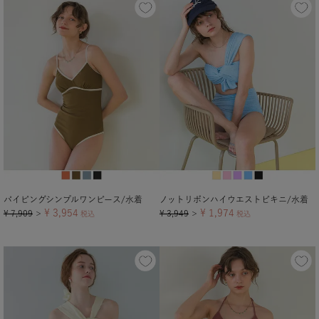
パイピングシンプルワンピース/水着
ノットリボンハイウエストビキニ/水着
¥
3,954
¥
1,974
¥
7,909
¥
3,949
＞
税込
＞
税込