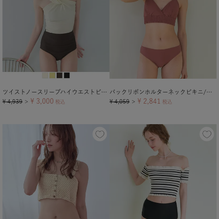
ツイストノースリーブハイウエストビキニ/セット水着【メール便可／100】
バックリボンホルターネックビキニ/水着【メール便可／100】
¥
3,000
¥
2,841
¥
4,939
¥
4,059
＞
税込
＞
税込