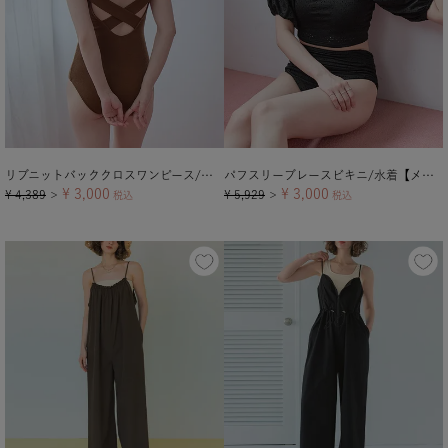
リブニットバッククロスワンピース/水着
パフスリーブレースビキニ/水着【メール便可／100】
¥
3,000
¥
3,000
¥
4,389
¥
5,929
＞
税込
＞
税込