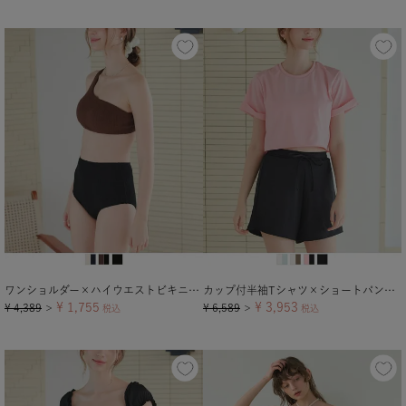
ワンショルダー×ハイウエストビキニ/水着
カップ付半袖Tシャツ×ショートパンツ/セット水着
¥
1,755
¥
3,953
¥
4,389
¥
6,589
＞
税込
＞
税込