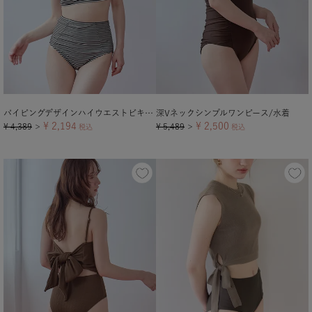
パイピングデザインハイウエストビキニ/水着
深Vネックシンプルワンピース/水着
¥
2,194
¥
2,500
¥
4,389
¥
5,489
＞
税込
＞
税込