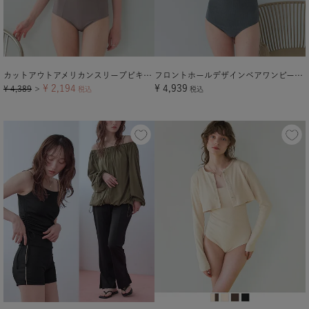
カットアウトアメリカンスリーブビキニ/水着【メール便可／100】
フロントホールデザインベアワンピース/水着【メール便可／100】
¥
2,194
¥
4,939
¥
4,389
＞
税込
税込