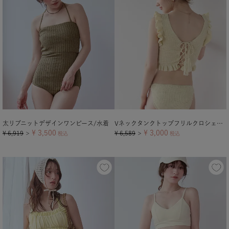
太リブニットデザインワンピース/水着
Vネックタンクトップフリルクロシェビキニ/水着
¥
3,500
¥
3,000
¥
6,919
¥
6,589
＞
税込
＞
税込