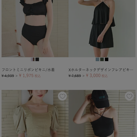
フロントミニリボンビキニ/水着
Xホルターネックデザインフレアビキニ/セット水着
¥
1,975
¥
3,000
¥
4,939
¥
7,689
＞
税込
＞
税込