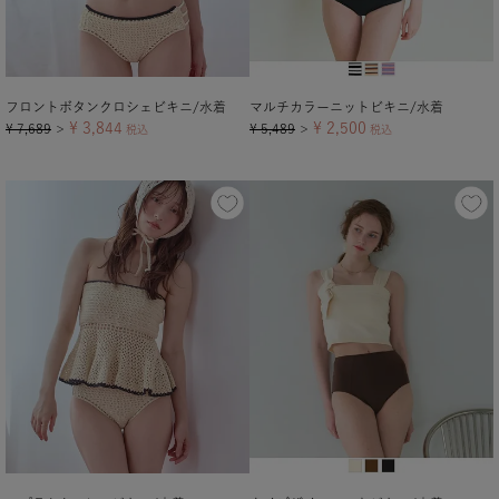
フロントボタンクロシェビキニ/水着
マルチカラーニットビキニ/水着
¥
3,844
¥
2,500
¥
7,689
¥
5,489
＞
税込
＞
税込