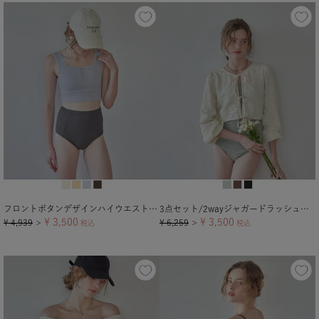
フロントボタンデザインハイウエストビキニ/水着【メール便可／100】
3点セット/2wayジャガードラッシュガード×ビキニ/水着
¥
3,500
¥
3,500
¥
4,939
¥
6,259
＞
税込
＞
税込