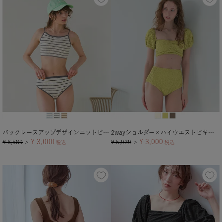
バックレースアップデザインニットビキニ/水着
2wayショルダー×ハイウエストビキニ/水着
¥
3,000
¥
3,000
¥
6,589
¥
5,929
＞
税込
＞
税込