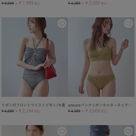
¥
7,999
¥
2,500
¥
9,999
¥
4,389
＞
税込
＞
税込
リボン付フロントツイストビキニ/水着
uneuneバックリボンホルターネックビキニ/水着
¥
2,194
¥
3,500
¥
4,389
¥
4,389
＞
税込
＞
税込