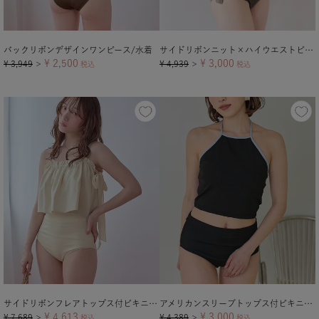
バックリボンデザインワンピース/水着
サイドリボンニット×ハイウエストビキニ/水着
¥
2,500
¥
3,000
¥
3,949
¥
4,939
＞
税込
＞
税込
サイドリボンフレアトップス付ビキニ/セット水着
アメリカンスリーブトップス付ビキニ/セット水着【メール便可／90】
¥
4,613
¥
3,000
¥
7,689
¥
4,389
＞
税込
＞
税込