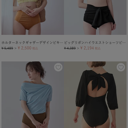
ホルターネックギャザーデザインビキニ/水着
ビッグリボンハイウエストショーツビキニ/水着
¥
2,500
¥
2,194
¥
5,489
¥
4,389
＞
税込
＞
税込