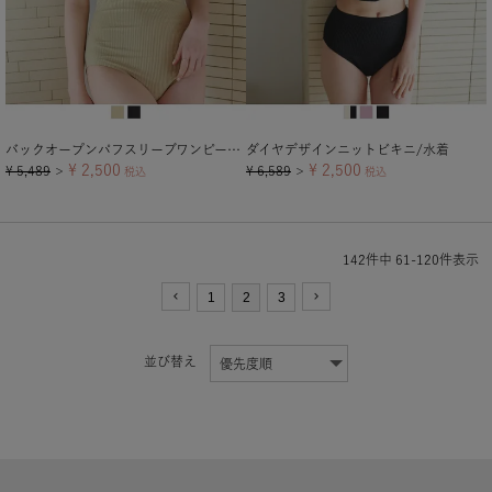
バックオープンパフスリーブワンピース/水着
ダイヤデザインニットビキニ/水着
¥
2,500
¥
2,500
¥
5,489
¥
6,589
＞
税込
＞
税込
142
件中
61
-
120
件表示
1
2
3
並び替え