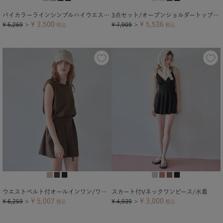
バイカラーラインシンプルハイウエストビキニ/水着【メール便可／100】
3点セット/オープンショルダートップス×ビキニ/水着
¥
3,500
¥
5,536
¥
5,269
¥
7,909
＞
税込
＞
税込
ウエストベルト付オールインワン/ワンピース水着
スカート付Vネックワンピース/水着
¥
5,007
¥
3,000
¥
6,259
¥
4,939
＞
税込
＞
税込