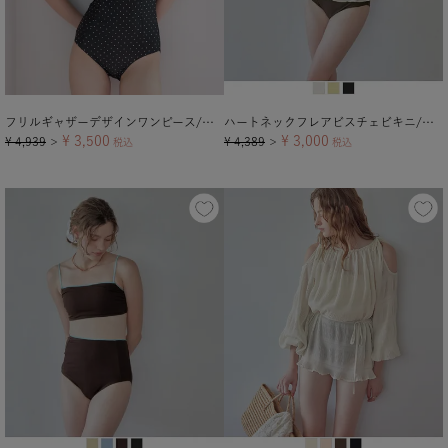
フリルギャザーデザインワンピース/水着
ハートネックフレアビスチェビキニ/水着
¥
3,500
¥
3,000
¥
4,939
¥
4,389
＞
税込
＞
税込