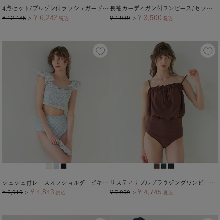
4点セット/ブルゾン付ラッシュガード×ビキニ/水着
長袖カーディガン付ワンピース/セット水着
¥
6,242
¥
3,500
¥
12,485
¥
4,939
＞
税込
＞
税込
シュシュ付レースオフショルダービキニ/セット水着【メール便可／100】
サスティナブルブラウジングワンピース/水着
¥
4,843
¥
4,745
¥
6,919
¥
7,909
＞
税込
＞
税込