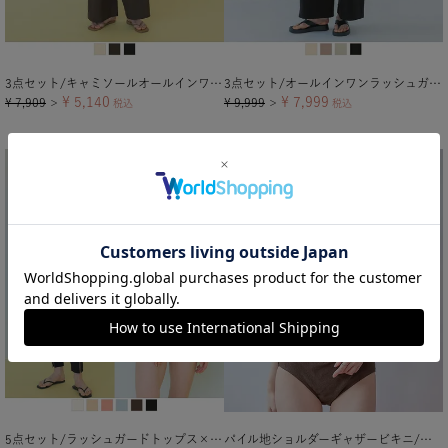
3点セット/キャミソールオールインワン×ビキニ/水着
3点セット/オールインワンラッシュガード×ビキニ/水着
¥
5,140
¥
7,999
¥
7,909
¥
9,999
＞
税込
＞
税込
5点セット/ラッシュガードトップス×レギンス付ビキニ/水着
パイル地ショルダーギャザービキニ/水着【メール便可／100】