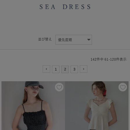
並び替え
142
件中
61
-
120
件表示
1
2
3