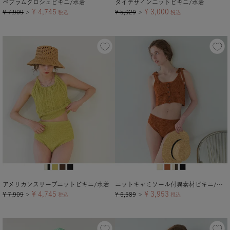
ペプラムクロシェビキニ/水着
タイデザインニットビキニ/水着
¥
4,745
¥
3,000
¥
7,909
¥
5,929
＞
税込
＞
税込
アメリカンスリーブニットビキニ/水着
ニットキャミソール付異素材ビキニ/セット水着
¥
4,745
¥
3,953
¥
7,909
¥
6,589
＞
税込
＞
税込