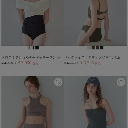
クロスオフショルダーギャザーワンピース/水着
バックツイストデザインビキニ/水着
¥
3,000
¥
3,303
¥
4,719
¥
4,719
＞
税込
＞
税込