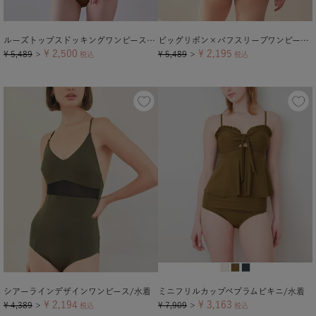
ルーズトップスドッキングワンピース/水着
ビッグリボン×パフスリーブワンピース/水着
¥
2,500
¥
2,195
¥
5,489
¥
5,489
＞
税込
＞
税込
シアーラインデザインワンピース/水着
ミニフリルカップペプラムビキニ/水着
¥
2,194
¥
3,163
¥
4,389
¥
7,909
＞
税込
＞
税込