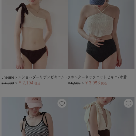
uneuneワンショルダーリボンビキニ/水着
Xホルターネックニットビキニ/水着
¥
2,194
¥
3,953
¥
4,389
¥
6,589
＞
税込
＞
税込