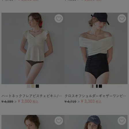
ハートネックフレアビスチェビキニ/水着
クロスオフショルダーギャザーワンピース/水着
¥
3,000
¥
3,303
¥
4,389
¥
4,719
＞
税込
＞
税込