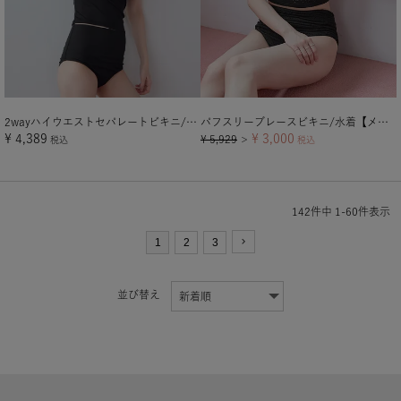
2wayハイウエストセパレートビキニ/水着【メール便可／100】
パフスリーブレースビキニ/水着【メール便可／100】
¥
4,389
¥
3,000
¥
5,929
税込
＞
税込
142
件中
1
-
60
件表示
1
2
3
並び替え