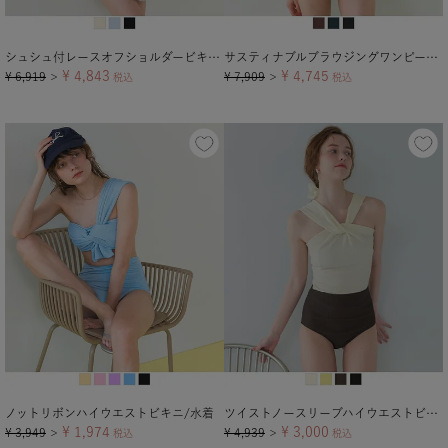
シュシュ付レースオフショルダービキニ/セット水着【メール便可／100】
サスティナブルブラウジングワンピース/水着
¥
4,843
¥
4,745
¥
6,919
¥
7,909
＞
税込
＞
税込
ノットリボンハイウエストビキニ/水着
ツイストノースリーブハイウエストビキニ/セット水着【メール便可／100】
¥
1,974
¥
3,000
¥
3,949
¥
4,939
＞
税込
＞
税込