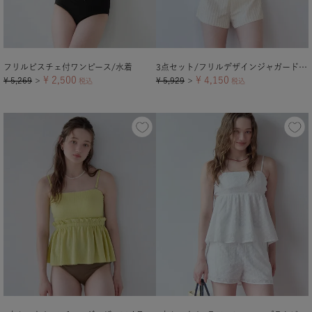
フリルビスチェ付ワンピース/水着
3点セット/フリルデザインジャガードビキニ×ショートパンツ/水着
¥
2,500
¥
4,150
¥
5,269
¥
5,929
＞
税込
＞
税込