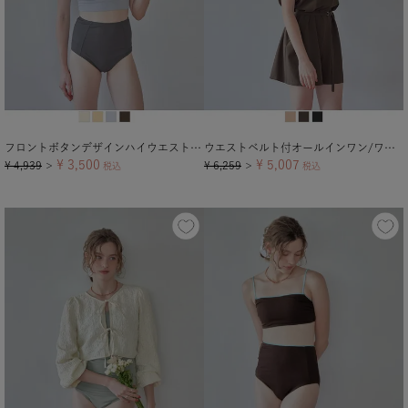
フロントボタンデザインハイウエストビキニ/水着【メール便可／100】
ウエストベルト付オールインワン/ワンピース水着
¥
3,500
¥
5,007
¥
4,939
¥
6,259
＞
税込
＞
税込