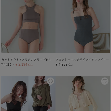
カットアウトアメリカンスリーブビキニ/水着【メール便可／100】
フロントホールデザインベアワンピース/水着【メール便可／100】
¥
2,194
¥
4,939
¥
4,389
＞
税込
税込