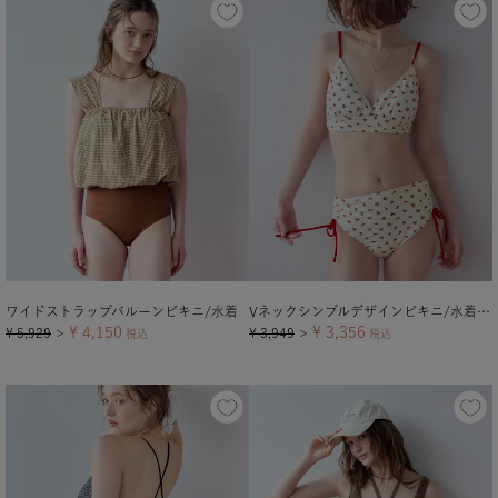
ワイドストラップバルーンビキニ/水着
Vネックシンプルデザインビキニ/水着【メール便可／100】
¥
4,150
¥
3,356
¥
5,929
¥
3,949
＞
税込
＞
税込