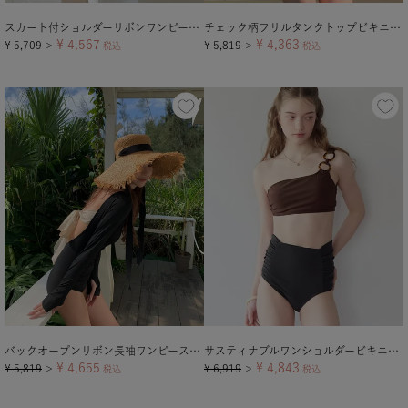
スカート付ショルダーリボンワンピース/水着
チェック柄フリルタンクトップビキニ/水着
¥
4,567
¥
4,363
¥
5,709
¥
5,819
＞
税込
＞
税込
バックオープンリボン長袖ワンピース/水着【メール便可／100】
サスティナブルワンショルダービキニ/水着
¥
4,655
¥
4,843
¥
5,819
¥
6,919
＞
税込
＞
税込