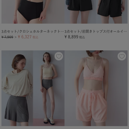
3点セット/クロシェホルターネックトップス×ビキニ/水着【メール便可／100】
3点セット/前開きトップス付オールインワン/ラッシュガード
¥
6,327
¥
8,899
¥
7,909
＞
税込
税込