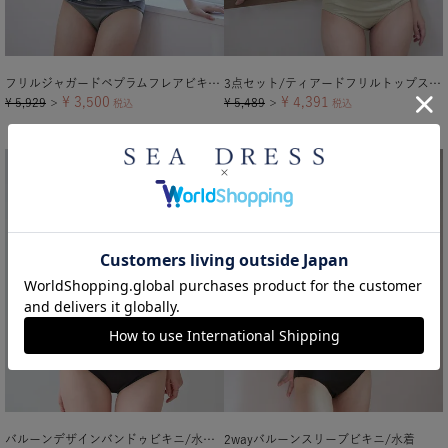
フリルジャガードペプラムフレアビキニ/水着
3点セット/ティアードフリルトップス付ビキニ/水着
¥
3,500
¥
4,391
¥
5,929
¥
5,489
＞
税込
＞
税込
バルーンデザインバンドゥビキニ/水着【メール便可／100】
2wayバルーンスリーブビキニ/水着