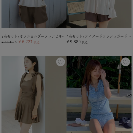
3点セット/オフショルダーフレアビキニ×ショートパンツ/水着
4点セット/ティアードラッシュガード×ビキニ/水着
¥
6,227
¥
9,889
¥
6,919
＞
税込
税込