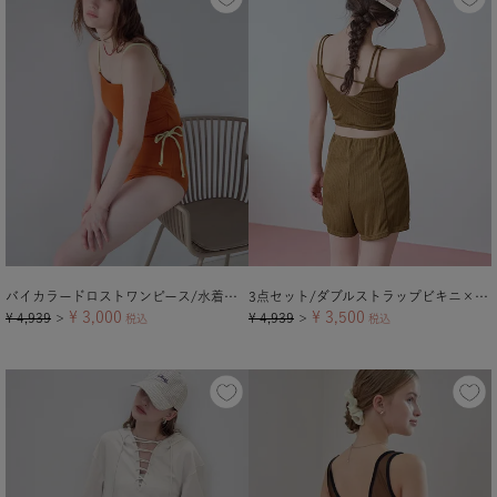
バイカラードロストワンピース/水着【メール便可／100】
3点セット/ダブルストラップビキニ×ショートパンツ/水着【メール便可／100】
¥
3,000
¥
3,500
¥
4,939
¥
4,939
＞
税込
＞
税込