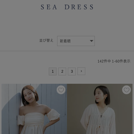
並び替え
142
件中
1
-
60
件表示
1
2
3