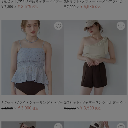
3点セット/マルチwayギャザーアイテム×ビキニ/水着
3点セット/フラワーレースペプラムビキニ×ショートパンツ/水着
¥
3,679
¥
5,536
¥
7,359
¥
7,909
＞
税込
＞
税込
3点セット/ライトシャーリングトップス付ビキニ/水着【メール便可／100】
3点セット/ギャザーワンショルダービキニ×ショートパンツ/水着
¥
3,000
¥
3,500
¥
4,939
¥
5,929
＞
税込
＞
税込