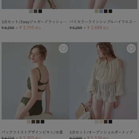
3点セット/2wayジャガードラッシュガード×ビキニ/水着
バイカラーラインシンプルハイウエストビキニ/水着【メール便可／100】
¥
3,755
¥
3,688
¥
6,259
¥
5,269
＞
税込
＞
税込
バックツイストデザインビキニ/水着
3点セット/オープンショルダートップス×ビキニ/水着
¥
3,303
¥
5,536
¥
4,719
¥
7,909
＞
税込
＞
税込