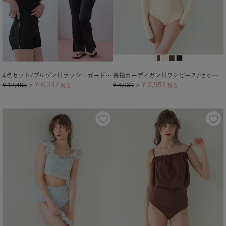
4点セット/ブルゾン付ラッシュガード×ビキニ/水着
長袖カーディガン付ワンピース/セット水着
¥
6,242
¥
3,951
¥
12,485
¥
4,939
＞
税込
＞
税込