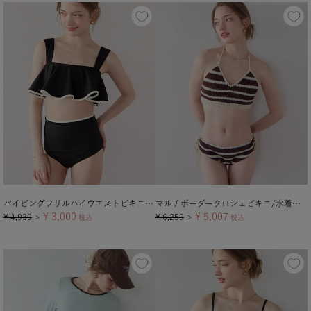
パイピングフリルハイウエストビキニ/水着【メール便可／100】
マルチボーダークロシェビキニ/水着【メール便可／100】
¥
3,000
¥
5,007
¥
4,939
¥
6,259
＞
税込
＞
税込