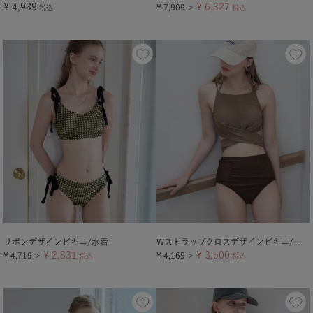
¥
4,939
¥
6,327
¥
7,909
税込
＞
税込
リボンデザインビキニ/水着
Wストラップクロスデザインビキニ/水着
¥
2,831
¥
3,500
¥
4,719
¥
4,169
＞
税込
＞
税込