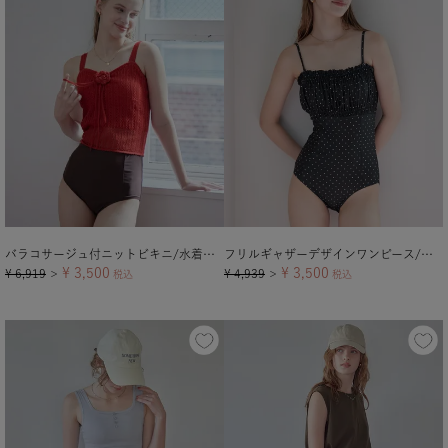
バラコサージュ付ニットビキニ/水着【メール便可／100】
フリルギャザーデザインワンピース/水着
¥
3,500
¥
3,500
¥
6,919
¥
4,939
＞
税込
＞
税込