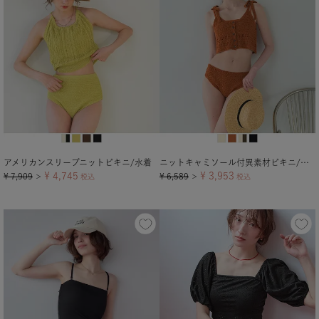
アメリカンスリーブニットビキニ/水着
ニットキャミソール付異素材ビキニ/セット水着
¥
4,745
¥
3,953
¥
7,909
¥
6,589
＞
税込
＞
税込