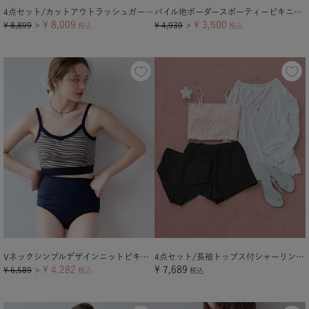
4点セット/カットアウトラッシュガード×ビキニ/水着
パイル地ボーダースポーティービキニ/水着
¥
8,009
¥
3,500
¥
8,899
¥
4,939
＞
税込
＞
税込
Vネックシンプルデザインニットビキニ/水着【メール便可／100】
4点セット/長袖トップス付シャーリングビキニ×ショートパンツ/水着
¥
4,282
¥
7,689
¥
6,589
＞
税込
税込