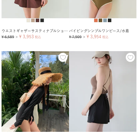
ウエストギャザーサスティナブルショートパンツ/水着
パイピングシンプルワンピース/水着
¥
3,953
¥
3,954
¥
6,589
¥
7,909
＞
税込
＞
税込