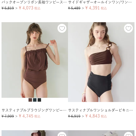
バックオープンリボン長袖ワンピース/水着【メール便可／100】
サイドギャザーオールインワン/ワンピース水着【メール便可／100】
¥
4,073
¥
4,391
¥
5,819
¥
5,489
＞
税込
＞
税込
サスティナブルブラウジングワンピース/水着
サスティナブルワンショルダービキニ/水着
¥
4,745
¥
4,843
¥
7,909
¥
6,919
＞
税込
＞
税込