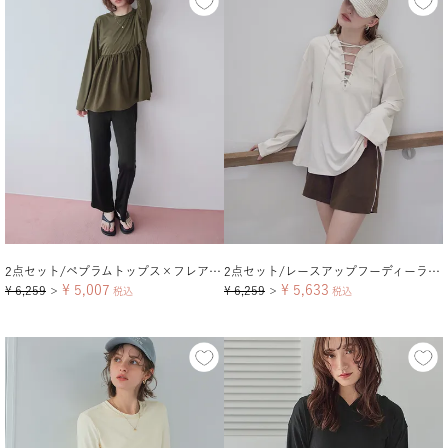
2点セット/ペプラムトップス×フレアレギンス/ラッシュガード
2点セット/レースアップフーディーラッシュガード×ショートパンツ
¥
5,007
¥
5,633
¥
6,259
¥
6,259
＞
税込
＞
税込