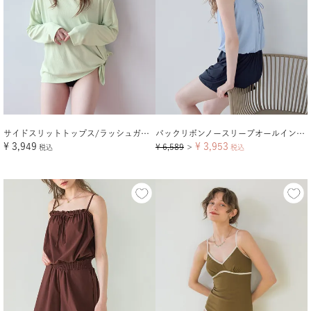
サイドスリットトップス/ラッシュガード【メール便可／100】
バックリボンノースリーブオールインワン/水着
¥
3,949
¥
3,953
¥
6,589
税込
＞
税込