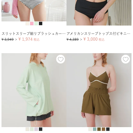
スリットスリーブ細リブラッシュカーディガン
アメリカンスリーブトップス付ビキニ/セット水着【メール便可／90】
¥
1,974
¥
3,000
¥
3,949
¥
4,389
＞
税込
＞
税込