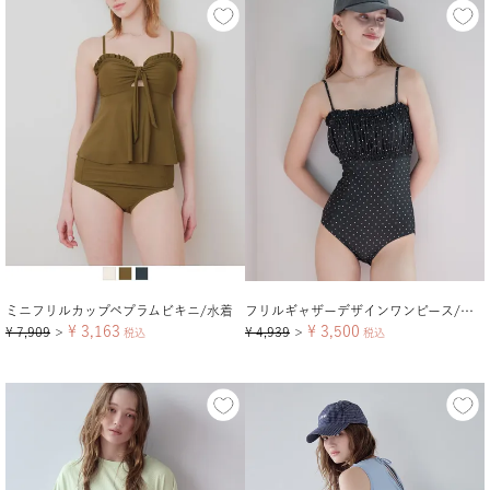
ミニフリルカップペプラムビキニ/水着
フリルギャザーデザインワンピース/水着
¥
3,163
¥
3,500
¥
7,909
¥
4,939
＞
税込
＞
税込