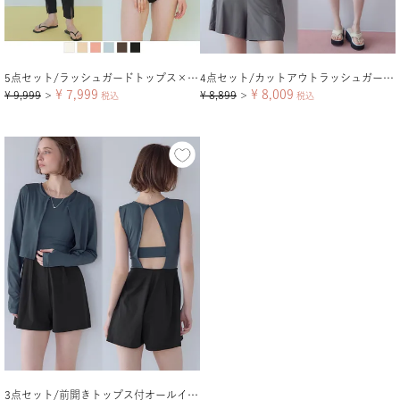
5点セット/ラッシュガードトップス×レギンス付ビキニ/水着
4点セット/カットアウトラッシュガード×ビキニ/水着
¥
7,999
¥
8,009
¥
9,999
¥
8,899
＞
税込
＞
税込
3点セット/前開きトップス付オールインワン/ラッシュガード