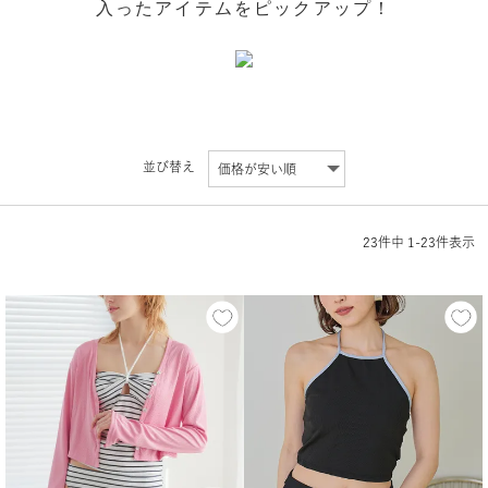
入ったアイテムをピックアップ！
並び替え
23
件中
1
-
23
件表示