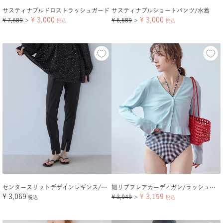
サスティナブルドロストラッシュガード
サスティナブルショートパンツ/水着
¥
3,000
¥
3,000
¥
7,689
¥
6,589
＞
税込
＞
税込
センタースリットデザインレギンス/ラッシュガード【メール便可／100】
細リブフレアカーディガン/ラッシュガード【メール便可／70】
¥
3,069
¥
3,159
¥
3,949
税込
＞
税込