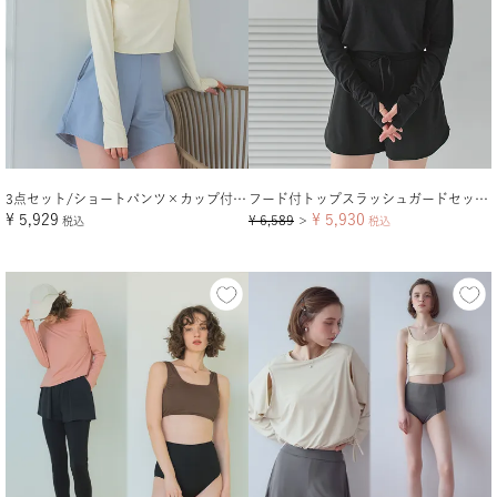
3点セット/ショートパンツ×カップ付長袖ビキニ/水着
フード付トップスラッシュガードセットアップ
¥
5,929
¥
5,930
¥
6,589
税込
＞
税込