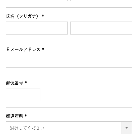
須)
氏名（フリガナ）
(必
須)
Ｅメールアドレス
(必
須)
郵便番号
(必
須)
都道府県
(必
須)