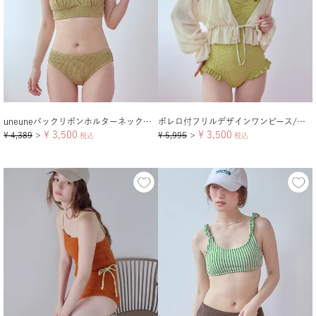
uneuneバックリボンホルターネックビキニ/水着
ボレロ付フリルデザインワンピース/セット水着
¥
3,500
¥
3,500
¥
4,389
¥
5,995
＞
税込
＞
税込