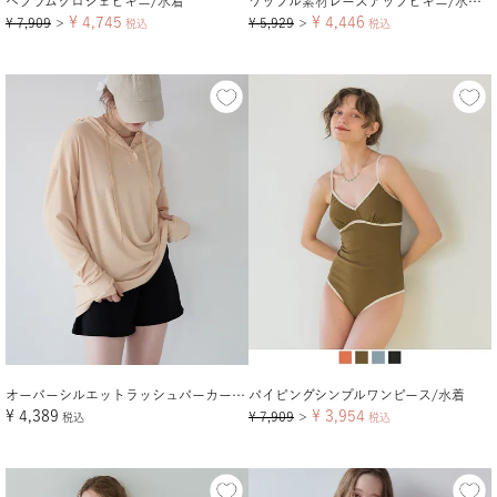
ペプラムクロシェビキニ/水着
ワッフル素材レースアップビキニ/水着セット
¥
4,745
¥
4,446
¥
7,909
¥
5,929
＞
税込
＞
税込
オーバーシルエットラッシュパーカープルオーバー【メール便可／100】
パイピングシンプルワンピース/水着
¥
4,389
¥
3,954
¥
7,909
税込
＞
税込