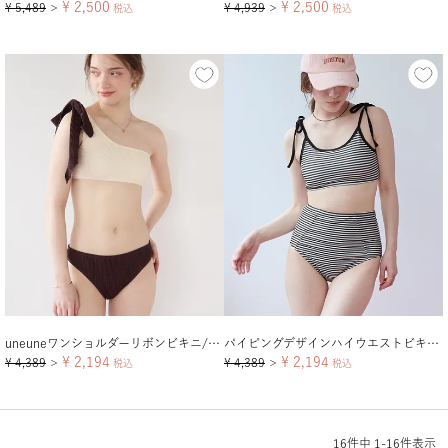
¥
2,500
¥
2,500
¥
5,489
¥
4,939
＞
税込
＞
税込
uneuneワンショルダーリボンビキニ/水着
パイピングデザインハイウエストビキニ/水着
¥
2,194
¥
2,194
¥
4,389
¥
4,389
＞
税込
＞
税込
16
件中
1
-
16
件表示