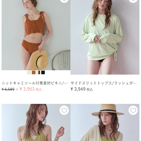
ニットキャミソール付異素材ビキニ/セット水着
サイドスリットトップス/ラッシュガード【メール便可／100】
¥
3,953
¥
3,949
¥
6,589
＞
税込
税込