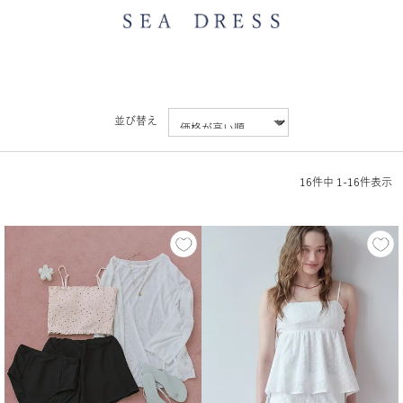
並び替え
16
件中
1
-
16
件表示