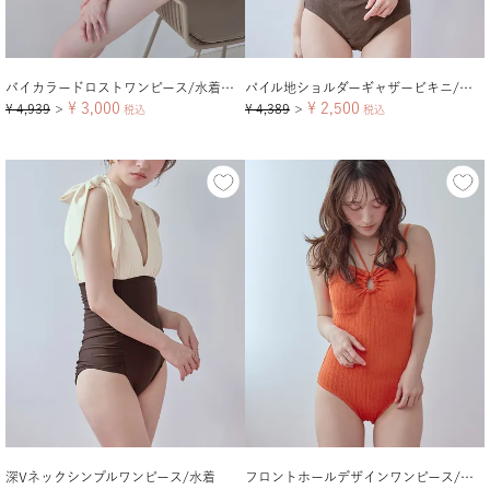
バイカラードロストワンピース/水着【メール便可／100】
パイル地ショルダーギャザービキニ/水着【メール便可／100】
¥
3,000
¥
2,500
¥
4,939
¥
4,389
＞
税込
＞
税込
深Vネックシンプルワンピース/水着
フロントホールデザインワンピース/水着