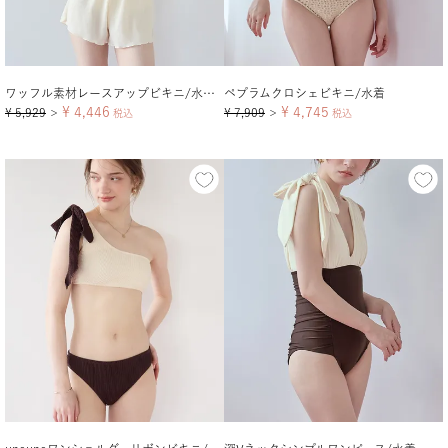
ワッフル素材レースアップビキニ/水着セット
ペプラムクロシェビキニ/水着
¥
4,446
¥
4,745
¥
5,929
¥
7,909
＞
税込
＞
税込