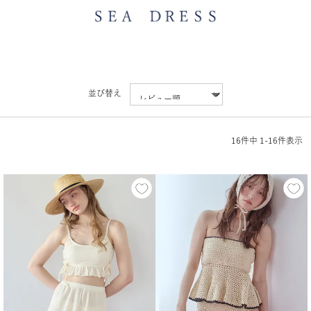
並び替え
16
件中
1
-
16
件表示