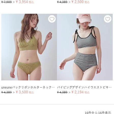
¥
3,954
¥
2,500
¥
7,909
¥
4,389
＞
税込
＞
税込
uneuneバックリボンホルターネックビキニ/水着
パイピングデザインハイウエストビキニ/水着
¥
3,500
¥
2,194
¥
4,389
¥
4,389
＞
税込
＞
税込
16
件中
1
-
16
件表示