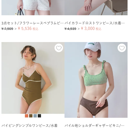
3点セット/フラワーレースペプラムビキニ×ショートパンツ/水着
バイカラードロストワンピース/水着【メール便可／100】
¥
5,536
¥
3,000
¥
7,909
¥
4,939
＞
税込
＞
税込
パイピングシンプルワンピース/水着
パイル地ショルダーギャザービキニ/水着【メール便可／100】