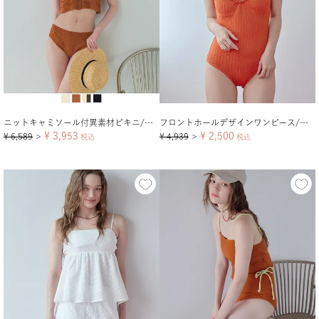
ニットキャミソール付異素材ビキニ/セット水着
フロントホールデザインワンピース/水着
¥
3,953
¥
2,500
¥
6,589
¥
4,939
＞
税込
＞
税込