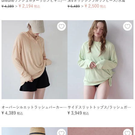
uneuneワンショルダーリボンビキニ/水着
深Vネックシンプルワンピース/水着
¥
2,194
¥
2,500
¥
4,389
¥
5,489
＞
税込
＞
税込
オーバーシルエットラッシュパーカープルオーバー【メール便可／100】
サイドスリットトップス/ラッシュガード【メール便可／100】
¥
4,389
¥
3,949
税込
税込