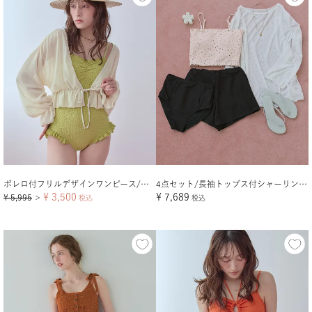
ボレロ付フリルデザインワンピース/セット水着
4点セット/長袖トップス付シャーリングビキニ×ショートパンツ/水着
¥
3,500
¥
7,689
¥
5,995
＞
税込
税込