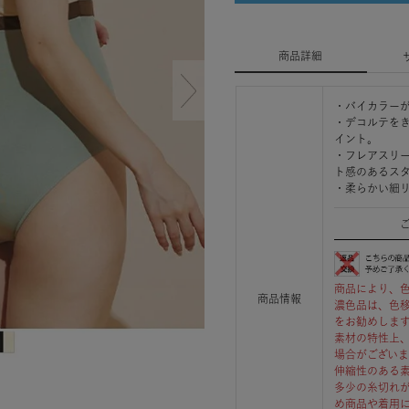
商品詳細
・バイカラー
・デコルテを
イント。
・フレアスリ
ト感のあるス
・柔らかい細
商品により、
商品情報
濃色品は、色
をお勧めしま
素材の特性上
場合がござい
伸縮性のある
多少の糸切れ
め商品や着用