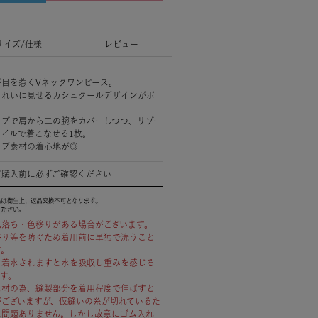
サイズ/仕様
レビュー
が目を惹くVネックワンピース。
きれいに見せるカシュクールデザインがポ
ーブで肩から二の腕をカバーしつつ、リゾー
タイルで着こなせる1枚。
リブ素材の着心地が◎
ご購入前に必ずご確認ください
色落ち・色移りがある場合がございます。
移り等を防ぐため着用前に単独で洗うこと
す。
、着水されますと水を吸収し重みを感じる
ます。
素材の為、縫製部分を着用程度で伸ばすと
がございますが、仮縫いの糸が切れているた
に問題ありません。しかし故意にゴム入れ