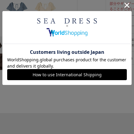
部分やギャザ
ることがござ
【本体】ポリエ
素材
【裏地】ポリエ
生産国
made in china