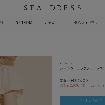
AL
RANKING
カテゴリー
骨格タイプ別おす
DCXM0504
バイカラーフレアスリーブワン
定価
¥
4,939
のところ
¥
2,500
価格
税込
[
23
ポイント
カートに入れる