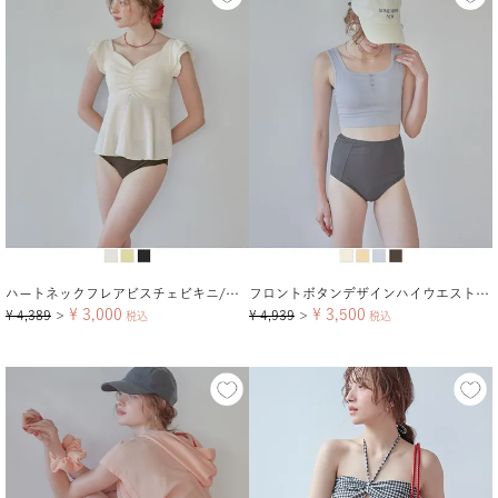
ハートネックフレアビスチェビキニ/水着
フロントボタンデザインハイウエストビキニ/水着【メール便可／100】
¥
3,000
¥
3,500
¥
4,389
¥
4,939
＞
税込
＞
税込