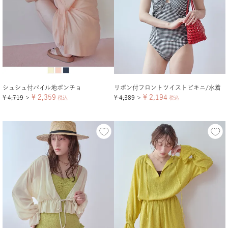
シュシュ付パイル地ポンチョ
リボン付フロントツイストビキニ/水着
¥
2,359
¥
2,194
¥
4,719
¥
4,389
＞
税込
＞
税込