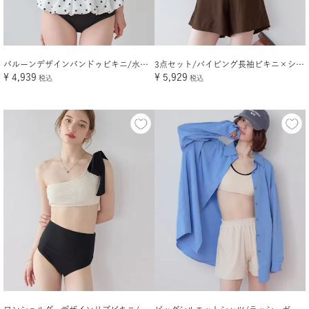
バルーンデザインバンドゥビキニ/水着【メール便可／100】
3点セット/パイピング長袖ビキニ×ショートパンツ/水着
¥
4,939
¥
5,929
税込
税込