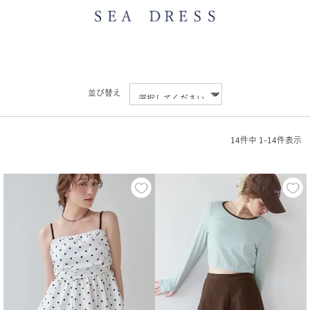
並び替え
14
件中
1
-
14
件表示