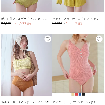
ボレロ付フリルデザインワンピース/セット水着
リラックス長袖オールインワン/ラッシュガード
¥
3,500
¥
3,953
¥
5,995
¥
6,589
＞
税込
＞
税込
ホルターネックギャザーデザインビキニ/水着
ギンガムチェックワンピース/水着