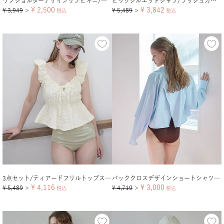
ワンショルダーデザインリブビキニ/水着【メール便可／100】
ビッグシルエットシャツ/ラッシュガード【メール便可／100】
¥
2,500
¥
3,842
¥
3,949
¥
5,489
＞
税込
＞
税込
3点セット/ティアードフリルトップス付ビキニ/水着
バッククロスデザインショートシャツ/ラッシュガード【メール便可／100】
¥
4,116
¥
3,000
¥
5,489
¥
4,719
＞
税込
＞
税込