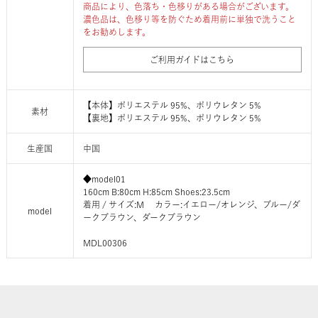
商品により、色落ち・色移りがある場合がございます。
濃色品は、色移り等を防ぐため着用前に単独で洗うこと
をお勧めします。
ご利用ガイドはこちら
【本体】ポリエステル 95%、ポリウレタン 5%
素材
【裏地】ポリエステル 95%、ポリウレタン 5%
生産国
中国
◆model01
160cm B:80cm H:85cm Shoes:23.5cm
着用 / サイズ:M カラー:イエロー/オレンジ、ブルー/ダ
model
ークブラウン、ダークブラウン
MDL00306