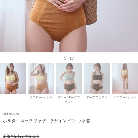
1 | 17
イエロー/オレン
ブルー/ダークブ
ダークブラウン
イエロー/オレン
ジ
ラウン
ジ
DFXM0570
ホルターネックギャザーデザインビキニ/水着
定価
¥
5,489
のところ