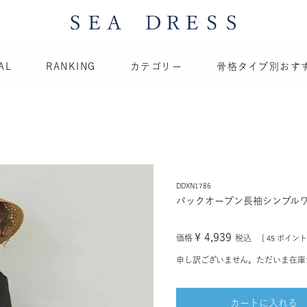
AL
RANKING
カテゴリー
骨格タイプ別おす
DDXN1786
バックオープン長袖シンプルワ
¥
4,939
価格
税込
[
45
ポイント
申し訳ございません。ただいま在庫
カートに入れる