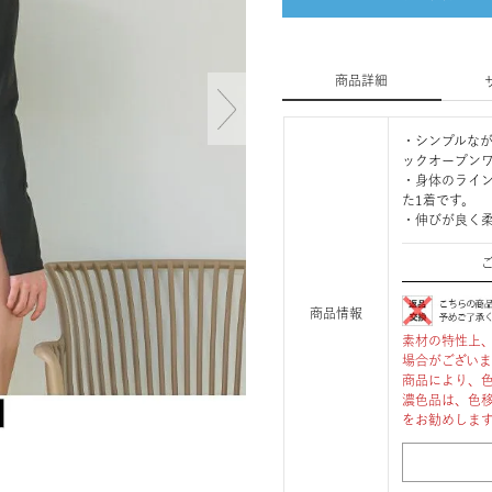
商品詳細
・シンプルな
ックオープン
・身体のライ
た1着です。
・伸びが良く
商品情報
素材の特性上
場合がござい
商品により、
濃色品は、色
をお勧めしま