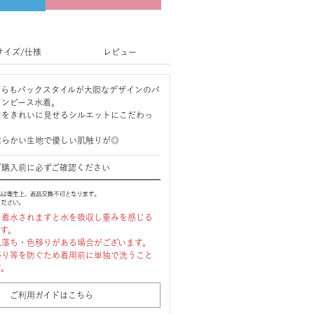
サイズ/仕様
レビュー
がらもバックスタイルが大胆なデザインのバ
ワンピース水着。
ンをきれいに見せるシルエットにこだわっ
柔らかい生地で優しい肌触りが◎
ご購入前に必ずご確認ください
、着水されますと水を吸収し重みを感じる
ます。
色落ち・色移りがある場合がございます。
移り等を防ぐため着用前に単独で洗うこと
す。
ご利用ガイドはこちら