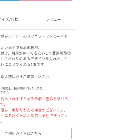
サイズ/仕様
レビュー
体感がポイントのリブニットワンピース水
らかい素材で着心地抜群。
を付け、肩紐が無くても安心して着用可能◎
らもこだわりのあるデザインを入れた、シ
れいに見せてくれる1着です。
ご購入前に必ずご確認ください
、着水されますと水を吸収し重みを感じる
ます。
色落ち・色移りがある場合がございます。
移り等を防ぐため着用前に単独で洗うこと
す。
ご利用ガイドはこちら