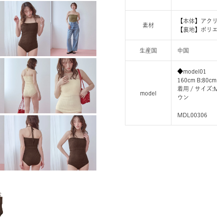
【本体】アクリル
素材
【裏地】ポリエ
生産国
中国
◆model01
160cm B:80cm
着用 / サイ
model
ウン
MDL00306