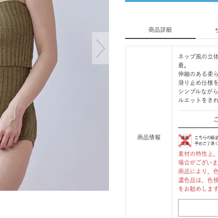
商品詳細
ネップ風の立
着。
伸縮のある柔
滑り止め仕様
シンプルなが
ルエットをき
商品情報
素材の特性上
場合がござい
商品により、
濃色品は、色
をお勧めしま