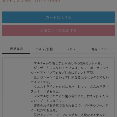
¥
3,679
価格
税込
[
33
ポイント進呈 ]
カートに入れる
お気に入りに追加する
商品詳細
サイズ/仕様
レビュー
着用アイテム
・マルチwayで着こなしが楽しめる3点セット水着。
・ギャザーたっぷりのトップスは、キャミ風・オフショ
ル・ベア・ペプラムなど自由にアレンジ可能。
・気分やシーンに合わせて印象を変えられるのが嬉しい
ポイントです。
・ウエストラインを自然にカバーしつつ、ふんわり感で
フェミニンさも演出。
・シンプルなビキニとの組み合わせで、甘さを抑えた大
人のリゾートスタイルに。
・普段のお洋服感覚で着られるので、ビーチやプールサ
イド以外でも活躍。
・旅行やレジャーシーンにも頼れる万能なアイテムで