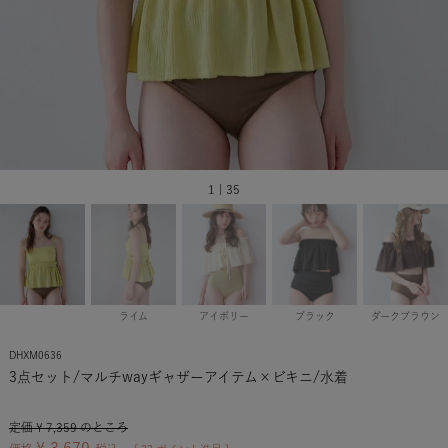
1 | 35
ライム
アイボリー
ブラック
ダークブラウン
DHXM0636
3点セット/マルチwayギャザーアイテム×ビキニ/水着
定価
¥
7,359
のところ