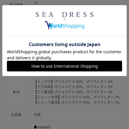
す。
商品情報
ご購入前に必ずご確認ください
素材の特性上、着水されますと水を吸収し重みを感じる
場合がございます。
商品により、色落ち・色移りがある場合がございます。
濃色品は、色移り等を防ぐため着用前に単独で洗うこと
をお勧めします。
ご利用ガイドはこちら
【トップス】ポリエステル 95%、ポリウレタン 5%
【ブラ本体】ポリエステル 95%、ポリウレタン 5%
素材
【ブラ裏地】ポリエステル 95%、ポリウレタン 5%
【ショーツ本体】ポリエステル 93%、ポリウレタン 7%
【ショーツ裏地】ポリエステル 95%、ポリウレタン 5%
生産国
中国
◆model01