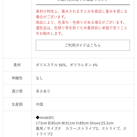
素材の特性上、着水されますと水を吸収し重みを感じる
場合がございます。
商品により、色落ち・色移りがある場合がございます。
濃色品は、色移り等を防ぐため着用前に単独で洗うこと
をお勧めします。
ご利用ガイドはこちら
素材
ポリエステル 96%、ポリウレタン 4%
伸縮性
なし
透け感
多少あり
生産国
中国
◆model01
173cm B:85cm W:61cm H:89cm Shoes:25.5cm
着用 / サイズ:F カラー:ストライプ3、ストライプ、ス
トライプ2