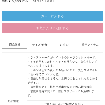
¥
5,489
価格
税込
[
50
ポイント進呈 ]
カートに入れる
お気に入りに追加する
商品詳細
サイズ/仕様
レビュー
着用アイテム
・ウエストマークがポイントのシャツラッシュガード。
・すっきりとしたシルエットを叶えつつ、女性らしいメ
リハリを演出します。
・リボンは前でも後ろでも結べるので、気分やスタイル
に合わせてアレンジ可能。
・日差し対策はもちろん、水辺でのおしゃれも楽しめる
デザイン。
・速乾性が高く、接触冷感素材なので着心地抜群◎
・普段着感覚で使えて、旅行やリゾートにも活躍しま
す。
商品情報
ご購入前に必ずご確認ください