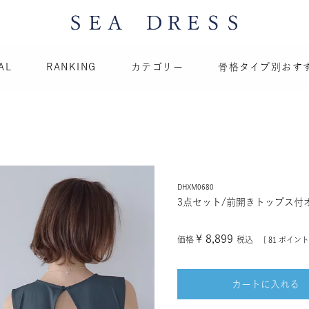
AL
RANKING
カテゴリー
骨格タイプ別おす
DHXM0680
3点セット/前開きトップス付
¥
8,899
価格
税込
[
81
ポイント
カートに入れる