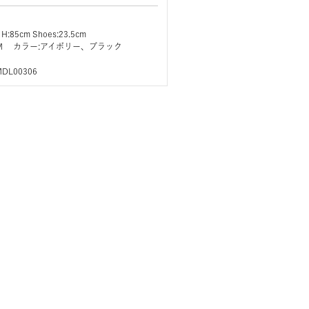
 H:85cm Shoes:23.5cm
ズ:M カラー:アイボリー、ブラック
MDL00306