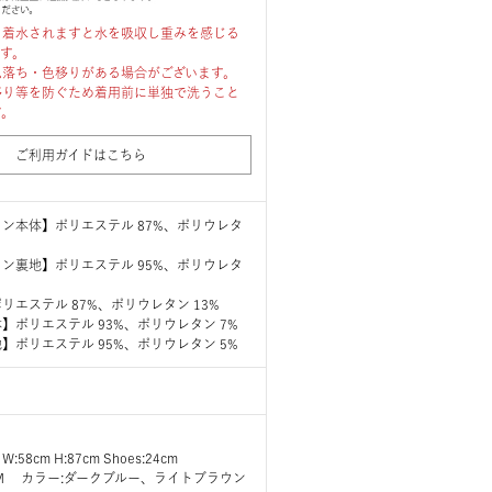
、着水されますと水を吸収し重みを感じる
ます。
色落ち・色移りがある場合がございます。
移り等を防ぐため着用前に単独で洗うこと
す。
ご利用ガイドはこちら
ン本体】ポリエステル 87%、ポリウレタ
ン裏地】ポリエステル 95%、ポリウレタ
リエステル 87%、ポリウレタン 13%
】ポリエステル 93%、ポリウレタン 7%
】ポリエステル 95%、ポリウレタン 5%
 W:58cm H:87cm Shoes:24cm
ズ:M カラー:ダークブルー、ライトブラウン