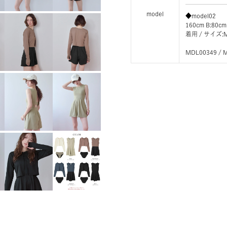
model
◆model02
160cm B:80cm
着用 / サイ
MDL00349 / 