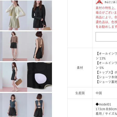
素材の特性上
場合がござい
商品により、
濃色品は、色
をお勧めしま
【オールインワ
ン 13%
【オールインワ
素材
ン 5%
【トップス】ポ
【ショーツ本体
【ショーツ裏地
生産国
中国
◆model01
173cm B:80cm
着用 / サイ