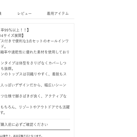
様
レビュー
着用アイテム
率99％以上！！】
L の4サイズ展開】
プス付きで便利な3点セットのオールインワ
ード。
、伸縮率や速乾性に優れた素材を使用しており
ワンタイプは体型をさりげなくカバーしつ
さも抜群。
インのトップスは羽織りやすく、着脱もス
大人っぽいデザインだから、幅広いシーン
ンツ仕様で脚さばきが良く、アクティブな
。
はもちろん、リゾートやアウトドアでも活躍
です。
ご購入前に必ずご確認ください