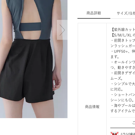
商品詳細
サイズ/仕
【紫外線カット
【S/M/L/X
・前開きトッ
ンラッシュガ
・UPF50+
ます。
・オールイン
つ、動きやす
・前開きデザ
ムーズ。
・シンプルで
に対応。
・ショートパ
シーンにも◎
・海やプール
商品情報
するアイテム