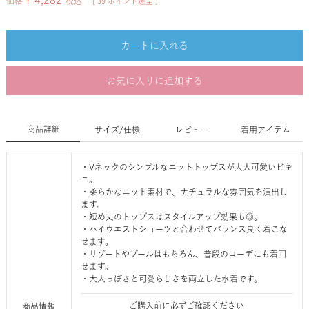
¥
4,282
価格
税込
[
39
ポイント進呈 ]
カートに入れる
お気に入りに追加する
商品詳細
サイズ/仕様
レビュー
着用アイテム
・Vネックのシンプルなニットトップスが大人可愛いビキ
ニ。
・柔らかなニット素材で、ナチュラルな雰囲気を演出し
ます。
・短め丈のトップスはスタイルアップ効果も◎。
・ハイウエストショーツと合わせてバランス良く着こな
せます。
・リゾートやプールはもちろん、普段のコーデにも着回
せます。
・大人っぽさと可愛らしさを両立した水着です。
ご購入前に必ずご確認ください
商品情報