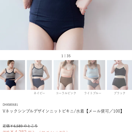
1 | 35
ネイビー
コーラルピンク
ライトブルー
ブラック
DHXM0681
Vネックシンプルデザインニットビキニ/水着【メール便可／100】
定価
¥
6,589
のところ