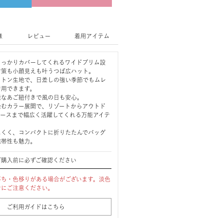
様
レビュー
着用アイテム
しっかりカバーしてくれるワイドブリム設
対策も小顔見えも叶うつば広ハット。
ットン生地で、日差しの強い季節でもムレ
着用できます。
能なあご紐付きで風の日も安心。
染むカラー展開で、リゾートからアウトド
ユースまで幅広く活躍してくれる万能アイテ
にくく、コンパクトに折りたたんでバッグ
携帯性も魅力。
ご購入前に必ずご確認ください
落ち・色移りがある場合がございます。淡色
せにご注意ください。
ご利用ガイドはこちら