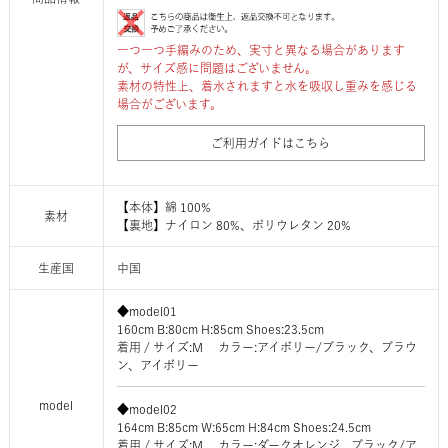
一つ一つ手編みのため、実寸と異なる場合があります
が、サイズ感に問題はございません。
素材の特性上、着水されますと水を吸収し重みを感じる
場合がございます。
ご利用ガイドはこちら
【本体】綿 100%
素材
【裏地】ナイロン 80%、ポリウレタン 20%
生産国
中国
◆model01
160cm B:80cm H:85cm Shoes:23.5cm
着用 / サイズ:M カラー:アイボリー/ブラック、ブラウ
ン、アイボリー
model
◆model02
164cm B:85cm W:65cm H:84cm Shoes:24.5cm
着用 / サイズ:M カラー:ダークオレンジ、ブラック/ア