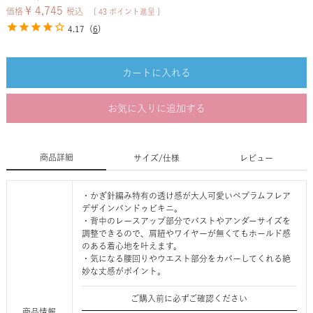
¥
4,745
価格
税込
[
43
ポイント進呈 ]
4.17
(
6
)
カートに入れる
お気に入りに追加する
商品詳細
サイズ/仕様
レビュー
・かぎ針編み特有の透け感が大人可愛いペプラムフレア
デザインバンドゥビキニ。
・背中のレースアップ部分でバストやアンダーサイズを
調整できるので、肩紐やワイヤーが無くてもホールド感
のある着心地を叶えます。
・気になる腰回りやウエスト部分をカバーしてくれる絶
妙な丈感がポイント。
ご購入前に必ずご確認ください
商品情報