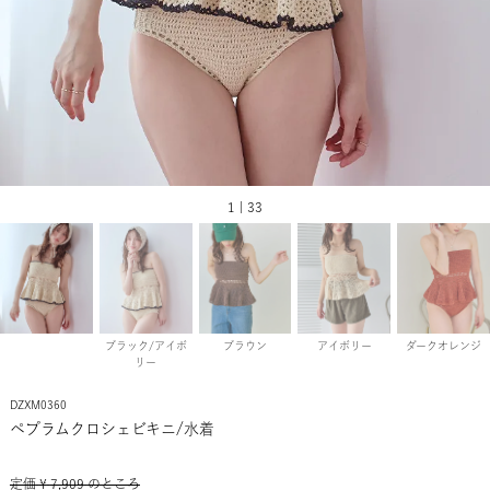
1 | 33
ブラック/アイボ
ブラウン
アイボリー
ダークオレンジ
リー
DZXM0360
ペプラムクロシェビキニ/水着
定価
¥
7,909
のところ