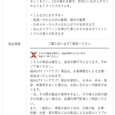
さしくまとい、1日の疲れを癒す。自宅にいながらサロン
のようなリラックスタイムを。
＜こんな方におすすめ＞
・普通～やわらかめの髪質、細めの髪質
・なめらか～さらさらな仕上がりがお好きな方
・ほんのりグリーンを帯びた柔らかさのあるホワイトシ
トラスの香りが好きな方
ご購入前に必ずご確認ください
商品情報
こちらの商品は衛生上、返品交換不可となります。予め
ご了承ください。
BEAUTY（ヘアケア）商品は、お客様都合による交換・
返品はいたしかねます。
BEAUTY（ヘアケア）商品を使用し、かゆみ・赤み・発
疹・刺激等を生じた場合は、お肌に合わない可能性があ
ります。
一旦、その際は製品の使用を中止し、その後もお肌の調
子が改善しない場合は、皮膚科専門医等にご相談くださ
い。
また、一般的に、季節の変わり目や、日焼け後、生理・
妊娠・出産・更年期などは化粧品によるお肌のトラブル