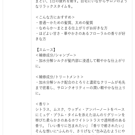
まとい、1日の疲れを癒す。自宅にいながらサロンのよう
なリラックスタイムを。
＜こんな方におすすめ＞
・普通～かための髪質、太めの髪質
・なめらか～まとまる仕上がりがお好きな方
・ほどよい甘さ・華やかさのあるフローラルの香りが好
きな方
【スムース】
＜補修成分/シャンプー＞
・加水分解シルクが髪内部に浸透して軽やかな仕上がり
に。
＜補修成分/トリートメント＞
・加水分解シルク配合のとろりと濃密なクリームが毛先
まで密着し、サロンクオリティーの潤い軽やかな仕上り
に。
＜香り＞
シトラス、ムスク、ウッディ・アンバーノートをベース
にミュゲ・プラム・タイムを添えたほんのりグリーンを
帯びた柔らかさのあるホワイトシトラスで透明感のある
香り。「いい香りに包まれたい」「香りで癒されたい」
そんな想いに“ふんわり、さりげなく”包み込むようにや