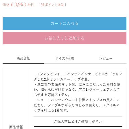
¥
3,953
価格
税込
[
36
ポイント進呈 ]
カートに入れる
お気に入りに追加する
商品詳細
サイズ/仕様
レビュー
・Tシャツとショートパンツにインナービキニがドッキン
グした2点セットカバーアップ水着。
・速乾性や表面のマット感、厚みにこだわった素材を使
い、海や水辺だけじゃなく、アスレジャーウェアとして
も使える万能アイテム。
・ショートパンツのウエスト位置とトップスの長さにこ
だわり、シンプルながらもおしゃれ見えし、スタイルア
ップを叶える1着です。
ご購入前に必ずご確認ください
商品情報