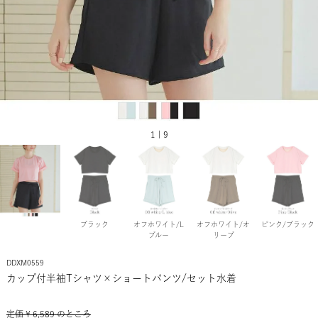
1 | 9
ブラック
オフホワイト/L
オフホワイト/オ
ピンク/ブラック
ブルー
リーブ
DDXM0559
カップ付半袖Tシャツ×ショートパンツ/セット水着
定価
¥
6,589
のところ