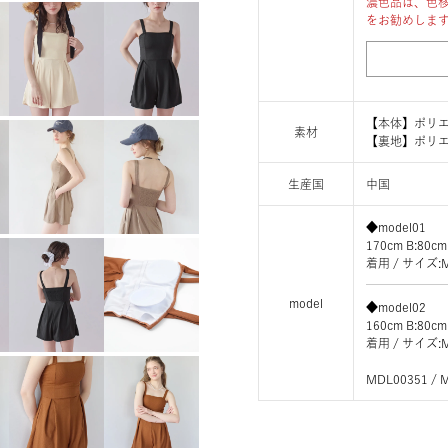
濃色品は、色
をお勧めしま
【本体】ポリエ
素材
【裏地】ポリエ
生産国
中国
◆model01
170cm B:80cm
着用 / サイ
model
◆model02
160cm B:80cm
着用 / サイ
MDL00351 / 