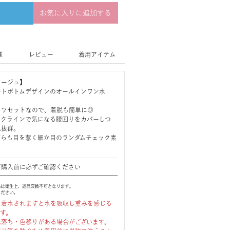
お気に入りに追加する
様
レビュー
着用アイテム
レージュ】
ートボトムデザインのオールインワン水
ーツセットなので、着脱も簡単に◎
ックラインで気になる腰回りをカバーしつ
果抜群。
がらも目を惹く細か目のランダムチェック素
ご購入前に必ずご確認ください
、着水されますと水を吸収し重みを感じる
ます。
色落ち・色移りがある場合がございます。