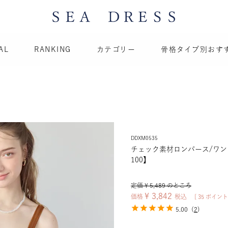
AL
RANKING
カテゴリー
骨格タイプ別おす
DDXM0535
チェック素材ロンパース/ワン
100】
定価
¥
5,489
のところ
¥
3,842
価格
税込
[
35
ポイント
5.00
(
2
)