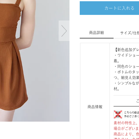
カートに入れる
商品詳細
サイズ/仕
【新色追加グ
・ワイドショ
着。
・同色のショ
・ボトムのタ
つ、細見え効
・シンプルな
材。
商品情報
素材の特性上
場合がござい
商品により、