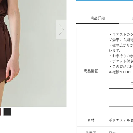
商品詳細
・ウエストの
プ効果にも期
・裾の広がり
います。
・お手持ちの
・ポケット付
・この製品は
商品情報
ル繊維“ECO
素材
ポリエステル 8