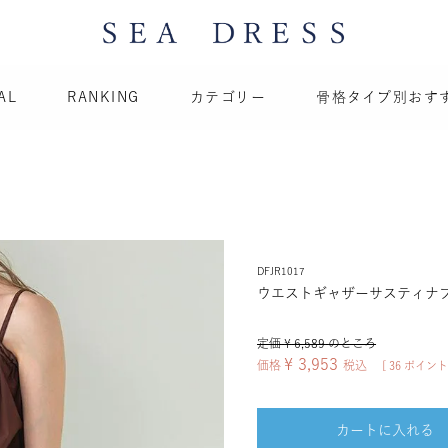
AL
RANKING
カテゴリー
骨格タイプ別おす
DFJR1017
ウエストギャザーサスティナ
定価
¥
6,589
のところ
¥
3,953
価格
税込
[
36
ポイント
カートに入れる