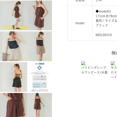
生産国
日本
◆model01
171cm B:78cm
着用 / サイ
model
ブラック
MDL00319
関
パイピングシンプ
サス
ルワンピース/水着
ロス
ード