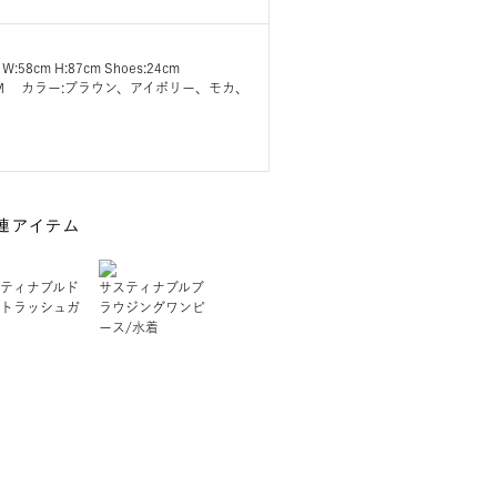
 W:58cm H:87cm Shoes:24cm
ズ:M カラー:ブラウン、アイボリー、モカ、
連アイテム
ティナブルド
サスティナブルブ
トラッシュガ
ラウジングワンピ
ース/水着