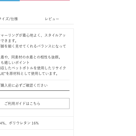
サイズ/仕様
レビュー
シャーリングが着心地よく、スタイルアッ
待できます。
が脚を細く見せてくれるバランスになって
水着や、同素材の水着との相性も抜群。
きも嬉しいポイント
回収したペットボトルを使用したリサイク
BLUE”を原材料として使用しています。
ご購入前に必ずご確認ください
ご利用ガイドはこちら
4%、ポリウレタン 16%