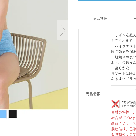
商品詳細
・リボンを結
してくれます
・ハイウエス
脚長効果を演
・肌触りの良
おり、快適な
・柔らかなト
リゾートに映
みやすいブラッ
商品情報
素材の特性上
場合がござい
商品により、
濃色品は、色
をお勧めしま