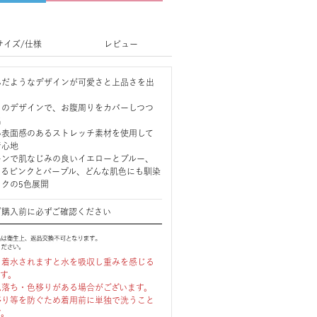
サイズ/仕様
レビュー
んだようなデザインが可愛さと上品さを出
トのデザインで、お腹周りをカバーしつつ
出
い表面感のあるストレッチ素材を使用して
着心地
ーンで肌なじみの良いイエローとブルー、
えるピンクとパープル、どんな肌色にも馴染
クの5色展開
ご購入前に必ずご確認ください
、着水されますと水を吸収し重みを感じる
ます。
色落ち・色移りがある場合がございます。
移り等を防ぐため着用前に単独で洗うこと
す。