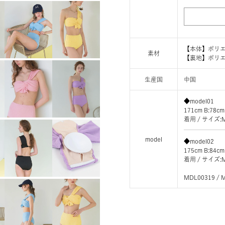
【本体】ポリエ
素材
【裏地】ポリエ
生産国
中国
◆model01
171cm B:78cm
着用 / サイ
model
◆model02
175cm B:84cm
着用 / サイ
MDL00319 / 