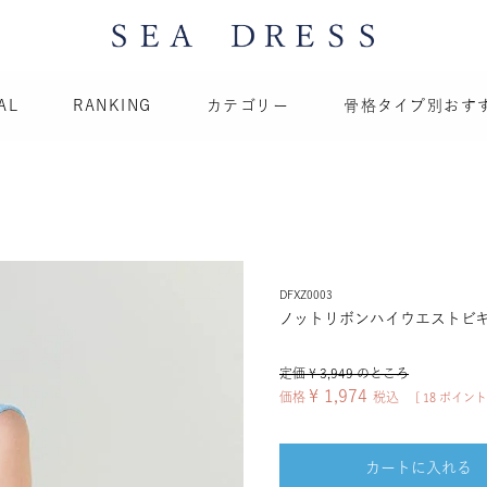
AL
RANKING
カテゴリー
骨格タイプ別おす
DFXZ0003
ノットリボンハイウエストビキ
定価
¥
3,949
のところ
¥
1,974
価格
税込
[
18
ポイント
カートに入れる