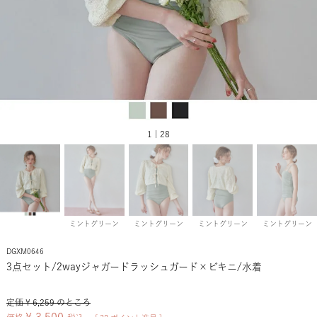
1 | 28
ミントグリーン
ミントグリーン
ミントグリーン
ミントグリーン
DGXM0646
3点セット/2wayジャガードラッシュガード×ビキニ/水着
定価
¥
6,259
のところ