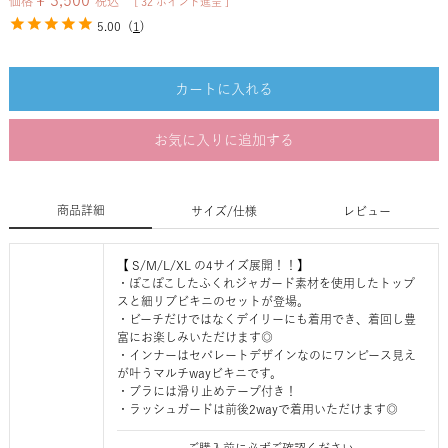
¥
3,500
価格
税込
[
32
ポイント進呈 ]
5.00
(
1
)
カートに入れる
お気に入りに追加する
商品詳細
サイズ/仕様
レビュー
【 S/M/L/XL の4サイズ展開！！】
・ぽこぽこしたふくれジャガード素材を使用したトップ
スと細リブビキニのセットが登場。
・ビーチだけではなくデイリーにも着用でき、着回し豊
富にお楽しみいただけます◎
・インナーはセパレートデザインなのにワンピース見え
が叶うマルチwayビキニです。
・ブラには滑り止めテープ付き！
・ラッシュガードは前後2wayで着用いただけます◎