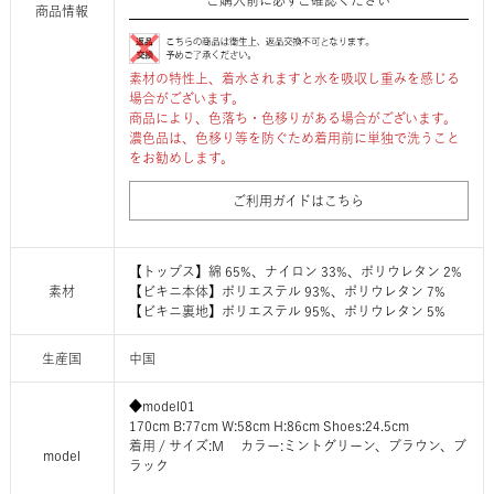
ご購入前に必ずご確認ください
商品情報
素材の特性上、着水されますと水を吸収し重みを感じる
場合がございます。
商品により、色落ち・色移りがある場合がございます。
濃色品は、色移り等を防ぐため着用前に単独で洗うこと
をお勧めします。
ご利用ガイドはこちら
【トップス】綿 65%、ナイロン 33%、ポリウレタン 2%
素材
【ビキニ本体】ポリエステル 93%、ポリウレタン 7%
【ビキニ裏地】ポリエステル 95%、ポリウレタン 5%
生産国
中国
◆model01
170cm B:77cm W:58cm H:86cm Shoes:24.5cm
着用 / サイズ:M カラー:ミントグリーン、ブラウン、ブ
model
ラック