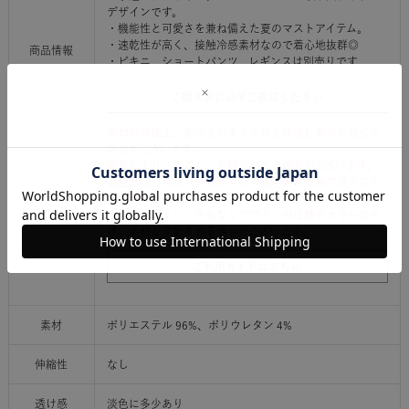
デザインです。
・機能性と可愛さを兼ね備えた夏のマストアイテム。
・速乾性が高く、接触冷感素材なので着心地抜群◎
商品情報
・ビキニ、ショートパンツ、レギンスは別売りです
ご購入前に必ずご確認ください
素材の特性上、着水されますと水を吸収し重みを感じる
場合がございます。
商品により、色落ち・色移りがある場合がございます。
濃色品は、色移り等を防ぐため着用前に単独で洗うこと
をお勧めします。
生産時期により、予告なくデザインの仕様やカラーの色
味、素材が変更される場合がございます。
ご利用ガイドはこちら
素材
ポリエステル 96%、ポリウレタン 4%
伸縮性
なし
透け感
淡色に多少あり