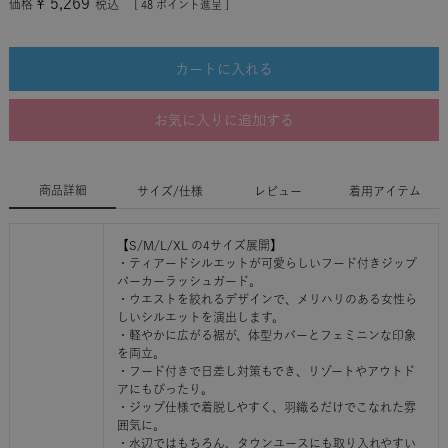
¥
5,269
価格
税込
[
48
ポイント進呈 ]
カートに入れる
お気に入りに追加する
商品詳細
サイズ/仕様
レビュー
着用アイテム
【S/M/L/XL の4サイズ展開】
・ティアードシルエットが可愛らしいフード付きジップ
パーカーラッシュガード。
・ウエストを絞れるデザインで、メリハリのある女性ら
しいシルエットを演出します。
・軽やかに広がる裾が、体型カバーとフェミニンな印象
を両立。
・フード付きで日差し対策もでき、リゾートやアウトド
アにもぴったり。
・ジップ仕様で着脱しやすく、羽織るだけでこなれた雰
囲気に。
・水辺ではもちろん、タウンユースにも取り入れやすい