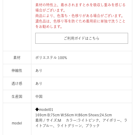
素材の特性上、着水されますと水を吸収し重みを感じる
場合がございます。
商品により、色落ち・色移りがある場合がございます。
濃色品は、色移り等を防ぐため着用前に単独で洗うこと
をお勧めします。
ご利用ガイドはこちら
素材
ポリエステル 100%
伸縮性
あり
透け感
あり
生産国
中国
◆model01
169cm B:75cm W:56cm H:86cm Shoes:24.5cm
着用 / サイズ:M カラー:ライトピンク、アイボリー、ラ
model
イトブルー、ライトグリーン、ブラック