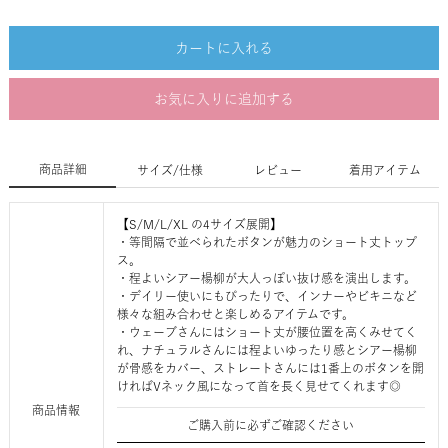
カートに入れる
お気に入りに追加する
商品詳細
サイズ/仕様
レビュー
着用アイテム
【S/M/L/XL の4サイズ展開】
・等間隔で並べられたボタンが魅力のショート丈トップ
ス。
・程よいシアー楊柳が大人っぽい抜け感を演出します。
・デイリー使いにもぴったりで、インナーやビキニなど
様々な組み合わせと楽しめるアイテムです。
・ウェーブさんにはショート丈が腰位置を高くみせてく
れ、ナチュラルさんには程よいゆったり感とシアー楊柳
が骨感をカバー、ストレートさんには1番上のボタンを開
ければVネック風になって首を長く見せてくれます◎
商品情報
ご購入前に必ずご確認ください