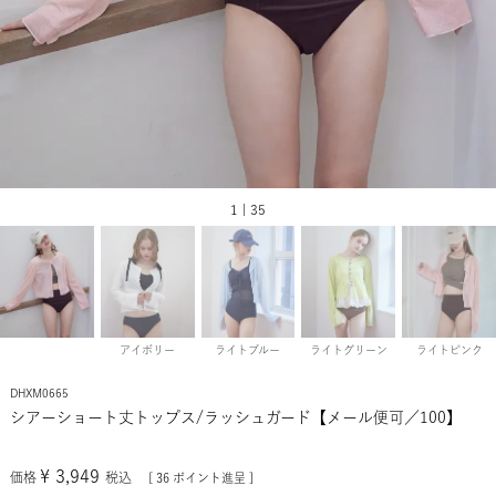
1 | 35
アイボリー
ライトブルー
ライトグリーン
ライトピンク
DHXM0665
シアーショート丈トップス/ラッシュガード【メール便可／100】
¥
3,949
価格
税込
[
36
ポイント進呈 ]