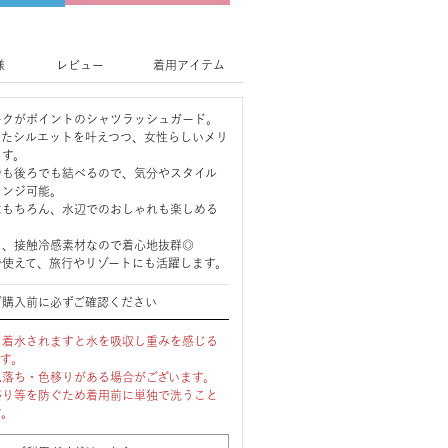
様
レビュー
着用アイテム
ークがポイントのシャツラッシュガード。
したシルエットを叶えつつ、女性らしいメリ
ます。
でも後ろでも結べるので、気分やスタイル
レンジ可能。
はもちろん、水辺でのおしゃれも楽しめる
く、接触冷感素材なので着心地抜群◎
で使えて、旅行やリゾートにも活躍します。
ご購入前に必ずご確認ください
、着水されますと水を吸収し重みを感じる
ます。
色落ち・色移りがある場合がございます。
移り等を防ぐため着用前に単独で洗うこと
す。