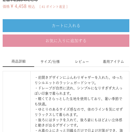
定価
¥
6,369
のところ
¥
4,458
価格
税込
[
41
ポイント進呈 ]
カートに入れる
お気に入りに追加する
商品詳細
サイズ/仕様
レビュー
着用アイテム
・前開きデザインにふんわりギャザーを入れた、ゆった
りシルエットのラッシュガードシャツ。
・ドレープが自然に流れ、シンプルになりすぎず大人っ
ぽい印象で着られます。
・軽くてさらっとした生地を使用しており、暑い季節で
も快適。
・ゆとりのあるサイズ感なので、体のラインを気にせず
リラックスして着られます。
・後ろにはタックを入れて、後ろ姿にもほどよい立体感
と動きが出るデザインです。
・水着の上にさっと羽織るだけで日よけ対策ができ、海