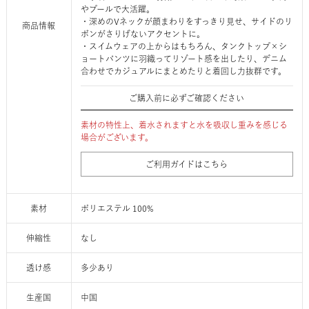
やプールで大活躍。
・深めのVネックが顔まわりをすっきり見せ、サイドのリ
商品情報
ボンがさりげないアクセントに。
・スイムウェアの上からはもちろん、タンクトップ×シ
ョートパンツに羽織ってリゾート感を出したり、デニム
合わせでカジュアルにまとめたりと着回し力抜群です。
ご購入前に必ずご確認ください
素材の特性上、着水されますと水を吸収し重みを感じる
場合がございます。
ご利用ガイドはこちら
素材
ポリエステル 100%
伸縮性
なし
透け感
多少あり
生産国
中国