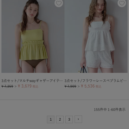
3点セット/マルチwayギャザーアイテム×ビキニ/水着
3点セット/フラワーレースペプラムビキニ×ショートパンツ/水着
¥
3,679
¥
5,536
¥
7,359
¥
7,909
＞
税込
＞
税込
155
件中
1
-
60
件表示
1
2
3