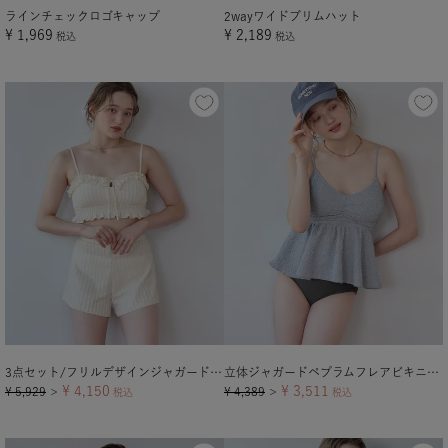
ラインチェックロゴキャップ
2wayワイドブリムハット
¥
1,969
¥
2,189
税込
税込
3点セット/フリルデザインジャガードビキニ×ショートパンツ/水着
立体ジャガードペプラムフレアビキニ/水着
¥
4,150
¥
3,511
¥
5,929
¥
4,389
＞
税込
＞
税込