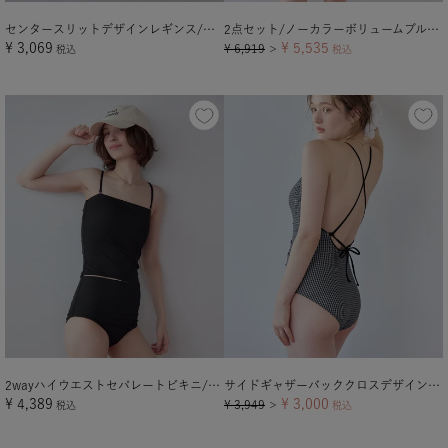
センタースリットデザインレギンス/ラッシュガード【メール便可／100】
2点セット/ノーカラーボリュームブルゾンラッシュガード×ショートパンツ
¥
3,069
¥
5,535
¥
6,919
税込
＞
税込
2wayハイウエストセパレートビキニ/水着【メール便可／100】
サイドギャザーバッククロスデザインワンピース/水着【メール便可／100】
¥
4,389
¥
3,000
¥
3,949
税込
＞
税込