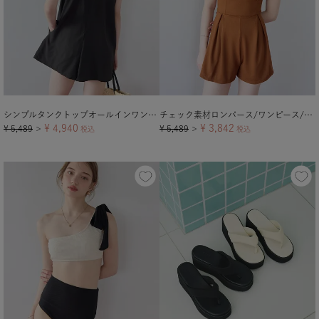
シンプルタンクトップオールインワン/水着
チェック素材ロンパース/ワンピース/セット水着【メール便可／100】
¥
4,940
¥
3,842
¥
5,489
¥
5,489
＞
税込
＞
税込