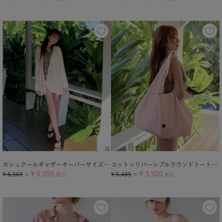
カシュクールギャザーオーバーサイズシャツ/ラッシュガード【メール便可／100】
コットンリバーシブルラウンドトートバッグ/グッズ【メール便可／100】
¥
5,095
¥
3,500
¥
6,369
¥
5,489
＞
税込
＞
税込