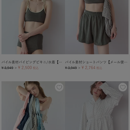
パイル素材パイピングビキニ/水着【メール便可／100】
パイル素材ショートパンツ【メール便可／100】
¥
2,500
¥
2,764
¥
3,949
¥
3,949
＞
税込
＞
税込