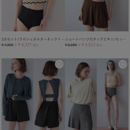
3点セット/クロシェホルターネックトップス×ビキニ/水着【メール便可／100】
ショートパンツ付タックビキニ/セット水着
¥
6,327
¥
4,612
¥
7,909
¥
6,589
＞
税込
＞
税込