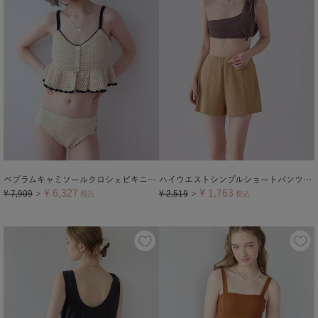
ペプラムキャミソールクロシェビキニ/水着
ハイウエストシンプルショートパンツ/水着【メール便可／60】
¥
6,327
¥
1,763
¥
7,909
¥
2,519
＞
税込
＞
税込