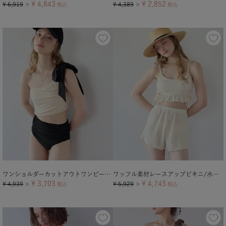
¥
4,843
¥
2,852
¥
6,919
¥
4,389
＞
税込
＞
税込
ワンショルダーカットアウトワンピース/水着【メール便可／100】
ワッフル素材レースアップビキニ/水着セット
¥
3,703
¥
4,743
¥
4,939
¥
5,929
＞
税込
＞
税込