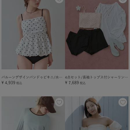
バルーンデザインバンドゥビキニ/水着【メール便可／100】
4点セット/長袖トップス付シャーリングビキニ×ショートパンツ/水着
¥
4,939
¥
7,689
税込
税込