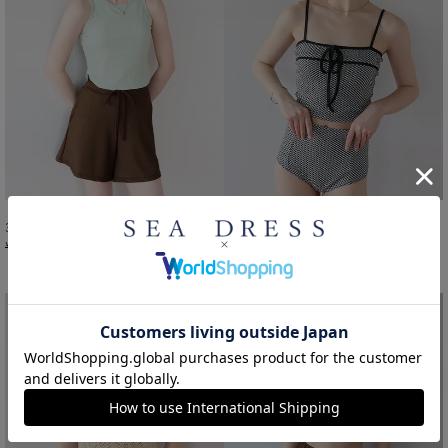
3点セット/ショートパンツ×タンクトップビキニ/水着
リボンデザインチェックジャガードビキニ/水着【メール便可／100】
¥
4,391
¥
3,688
¥
5,489
¥
5,269
＞
税込
＞
税込