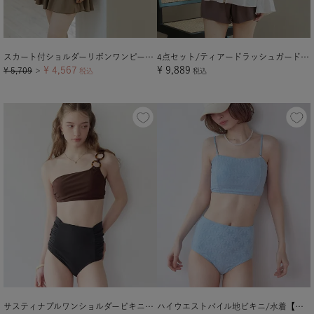
スカート付ショルダーリボンワンピース/水着
4点セット/ティアードラッシュガード×ビキニ/水着
¥
4,567
¥
9,889
¥
5,709
＞
税込
税込
サスティナブルワンショルダービキニ/水着
ハイウエストパイル地ビキニ/水着【メール便可／100】