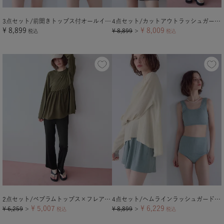
3点セット/前開きトップス付オールインワン/ラッシュガード
4点セット/カットアウトラッシュガード×ビキニ/水着
¥
8,899
¥
8,009
¥
8,899
税込
＞
税込
2点セット/ペプラムトップス×フレアレギンス/ラッシュガード
4点セット/ヘムラインラッシュガード×ビキニ/水着
¥
5,007
¥
6,229
¥
6,259
¥
8,899
＞
税込
＞
税込