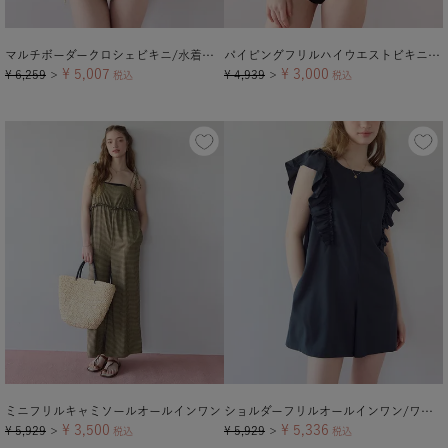
マルチボーダークロシェビキニ/水着【メール便可／100】
パイピングフリルハイウエストビキニ/水着【メール便可／100】
¥
5,007
¥
3,000
¥
6,259
¥
4,939
＞
税込
＞
税込
ミニフリルキャミソールオールインワン
ショルダーフリルオールインワン/ワンピース水着【メール便可／100】
¥
3,500
¥
5,336
¥
5,929
¥
5,929
＞
税込
＞
税込