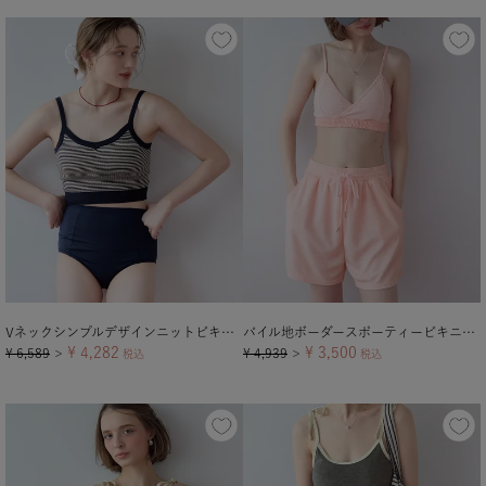
Vネックシンプルデザインニットビキニ/水着【メール便可／100】
パイル地ボーダースポーティービキニ/水着
¥
4,282
¥
3,500
¥
6,589
¥
4,939
＞
税込
＞
税込