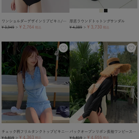
ワンショルダーデザインリブビキニ/水着【メール便可／100】
厚底ラウンドトゥトングサンダル
¥
2,764
¥
3,730
¥
3,949
¥
4,389
＞
税込
＞
税込
チェック柄フリルタンクトップビキニ/水着
バックオープンリボン長袖ワンピース/水着【メール便可／100】
¥
4,363
¥
4,655
¥
5,819
¥
5,819
＞
税込
＞
税込