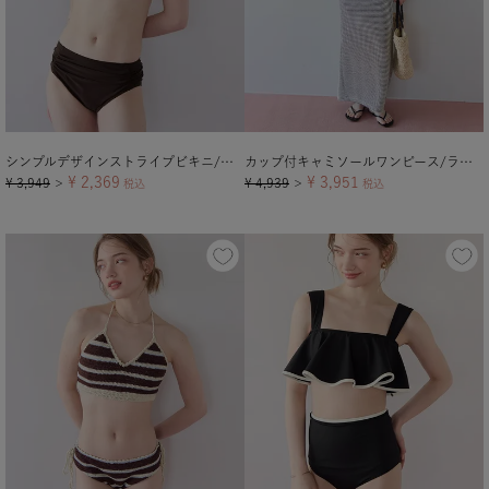
シンプルデザインストライプビキニ/水着【メール便可／100】
カップ付キャミソールワンピース/ラッシュガード
¥
2,369
¥
3,951
¥
3,949
¥
4,939
＞
税込
＞
税込