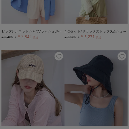
ビッグシルエットシャツ/ラッシュガード【メール便可／100】
4点セット/リラックストップス&ショートパンツ付ビキニ/水着
¥
3,842
¥
5,271
¥
5,489
¥
6,589
＞
税込
＞
税込