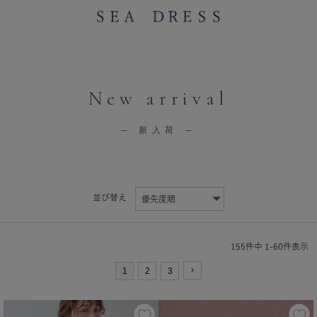
New arrival
─ 新入荷 ─
並び替え
155
件中
1
-
60
件表示
1
2
3