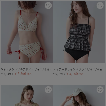
Vネックシンプルデザインビキニ/水着【メール便可／100】
ティアードラインペプラムビキニ/水着
¥
3,356
¥
4,150
¥
3,949
¥
5,929
＞
税込
＞
税込