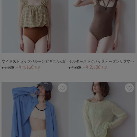
ワイドストラップバルーンビキニ/水着
ホルターネックバックオープンリブワンピース/水着【メール便可／100】
¥
4,150
¥
2,500
¥
5,929
¥
4,389
＞
税込
＞
税込