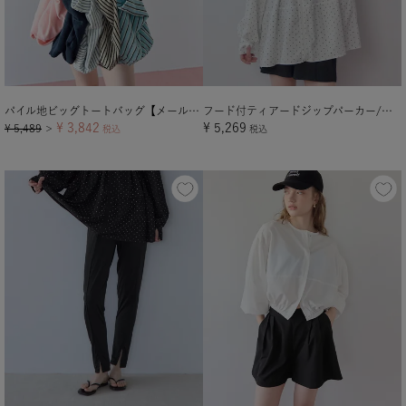
パイル地ビッグトートバッグ【メール便可／100】
フード付ティアードジップパーカー/ラッシュガード【メール便可／100】
¥
3,842
¥
5,269
¥
5,489
＞
税込
税込