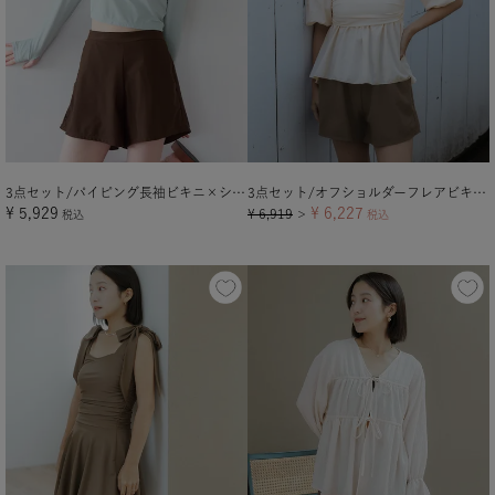
3点セット/パイピング長袖ビキニ×ショートパンツ/水着
3点セット/オフショルダーフレアビキニ×ショートパンツ/水着
¥
5,929
¥
6,227
¥
6,919
税込
＞
税込