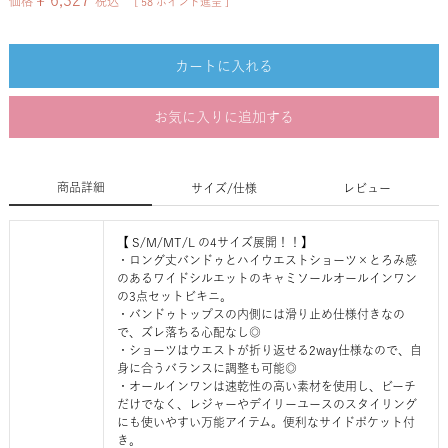
¥
6,327
価格
税込
[
58
ポイント進呈 ]
カートに入れる
お気に入りに追加する
商品詳細
サイズ/仕様
レビュー
【 S/M/MT/L の4サイズ展開！！】
・ロング丈バンドゥとハイウエストショーツ×とろみ感
のあるワイドシルエットのキャミソールオールインワン
の3点セットビキニ。
・バンドゥトップスの内側には滑り止め仕様付きなの
で、ズレ落ちる心配なし◎
・ショーツはウエストが折り返せる2way仕様なので、自
身に合うバランスに調整も可能◎
・オールインワンは速乾性の高い素材を使用し、ビーチ
だけでなく、レジャーやデイリーユースのスタイリング
にも使いやすい万能アイテム。便利なサイドポケット付
き。