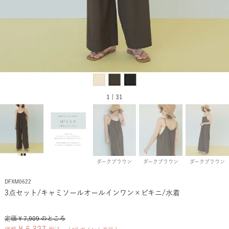
1 | 31
ダークブラウン
ダークブラウン
ダークブラウン
DFXM0622
3点セット/キャミソールオールインワン×ビキニ/水着
定価
¥
7,909
のところ