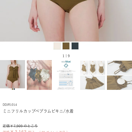
1 | 9
DDJR1014
ミニフリルカップペプラムビキニ/水着
定価
¥
7,909
のところ