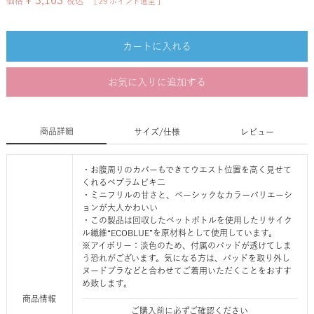
¥
3,163
価格
税込
[
29
ポイント進呈 ]
カートに入れる
お気に入りに追加する
商品詳細
サイズ/仕様
レビュー
・お腹周りのカバーもできてウエスト位置を高く見せて
くれるペプラムビキ二
・ミニフリルの甘さと、ベーシックなカラーバリエーシ
ョンが大人かわいい
・この製品は回収したペットボトルを使用したリサイク
ル繊維“ECOBLUE”を原材料として使用しています。
※アイボリー：淡色のため、付属のパッドが透けてしま
う恐れがございます。気になる方は、パッドを取り外し
ヌードブラなどと合わせてご着用いただくことをおすす
め致します。
商品情報
ご購入前に必ずご確認ください