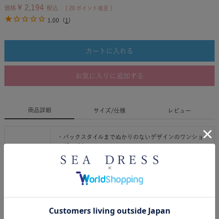
¥
2,194
価格
税込
[
20
ポイント進呈 ]
1.00
(
1
)
カートに入れる
お気に入りに追加する
商品詳細
サイズ/仕様
レビュー
・バックスタイルまでぬかりのないデザインのワンショ
ルダービキニ。
伸縮性が良く柔らかい風合いで着水可能なウォッシャブ
ルレーヨンのリ・ブ素材を使用。
・ハイウエストショーツとのバランスにこだわったワン
ショルダーのブラは、パッド付きショートトップスとし
てデイリーのスタイリングにも使える万能アイテム。
ご購入前に必ずご確認ください
商品情報