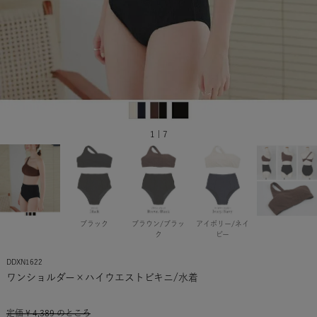
1 | 7
ブラック
ブラウン/ブラッ
アイボリー/ネイ
ク
ビー
DDXN1622
ワンショルダー×ハイウエストビキニ/水着
定価
¥
4,389
のところ