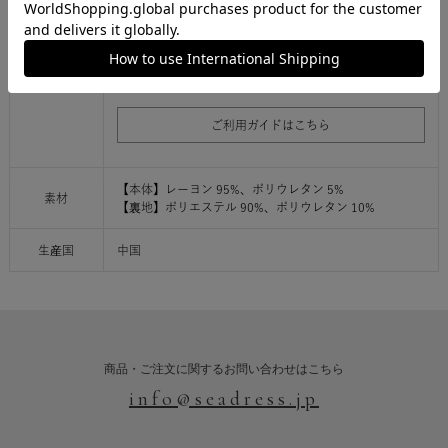
商品により、色落ち・色移りがある場合がございます。
濃色品は、色移り等を防ぐため着用前に単独で洗うこと
をお勧めします。
ご利用ガイドはこちら
【本体】レーヨン 95%、ポリウレタン 5%
素材
【裏地】ポリエステル 90%、ポリウレタン 10%
生産国
中国
商品・ご注文に関するお問い合わせはこちら
info@seadress.jp