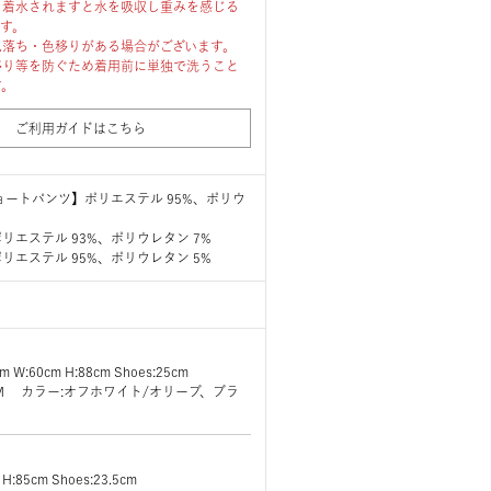
、着水されますと水を吸収し重みを感じる
ます。
色落ち・色移りがある場合がございます。
移り等を防ぐため着用前に単独で洗うこと
す。
ご利用ガイドはこちら
ョートパンツ】ポリエステル 95%、ポリウ
リエステル 93%、ポリウレタン 7%
リエステル 95%、ポリウレタン 5%
cm W:60cm H:88cm Shoes:25cm
ズ:M カラー:オフホワイト/オリーブ、ブラ
 H:85cm Shoes:23.5cm