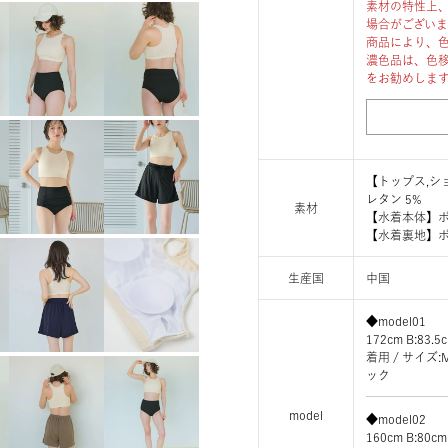
素材の特性上
場合がござい
商品により、
濃色品は、色
をお勧めしま
【トップス,シ
レタン 5%
素材
【水着本体】ポ
【水着裏地】ポ
生産国
中国
◆model01
172cm B:83.5
着用 / サイ
ック
model
◆model02
160cm B:80cm