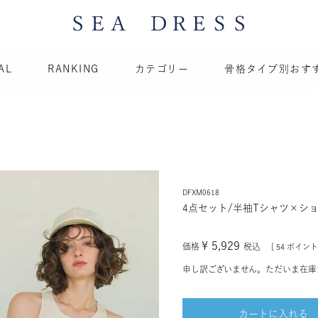
AL
RANKING
カテゴリー
骨格タイプ別おす
DFXM0618
4点セット/半袖Tシャツ×シ
¥
5,929
価格
税込
[
54
ポイント
申し訳ございません。ただいま在庫
カートに入れる