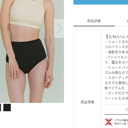
商品詳細
【 S/M/L/
・ショート丈
ツのバランス
・速乾性のあ
・Tシャツも
り、露出をカ
・ショートパ
ゴム仕様なの
・スポーティ
る方でも着用
能アイテム◎
・ビーチだけ
シーンにも大
商品情報