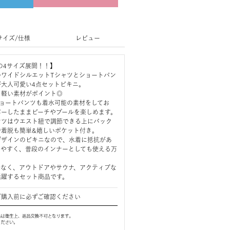
サイズ/仕様
レビュー
LL の4サイズ展開！！】
のワイドシルエットTシャツとショートパン
が大人可愛い4点セットビキニ。
る軽い素材がポイント◎
ショートパンツも着水可能の素材をしてお
バーしたままビーチやプールを楽しめます。
ンツはウエスト紐で調節できる上にバック
で着脱も簡単&嬉しいポケット付き。
デザインのビキニなので、水着に抵抗があ
しやすく、普段のインナーとしても使える万
でなく、アウトドアやサウナ、アクティブな
活躍するセット商品です。
ご購入前に必ずご確認ください