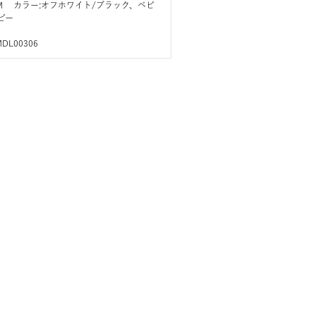
ズ:M カラー:オフホワイト/ブラック、ベビ
ビー
MDL00306