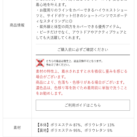
着心地を叶えます。
・お腹周りのラインをカバーできるハイウエストショー
ツと、サイドポケット付きのショートパンツでスポーテ
ィなスタイリングに◎
商品情報
・紫外線と体型の両方をカバーできる優秀アイテム。
・ビーチだけでなく、アウトドアやアクティブウェアと
しても大活躍してくれます。
ご購入前に必ずご確認ください
素材の特性上、着水されますと水を吸収し重みを感じる
場合がございます。
商品により、色落ち・色移りがある場合がございます。
濃色品は、色移り等を防ぐため着用前に単独で洗うこと
をお勧めします。
ご利用ガイドはこちら
【本体】ポリエステル 87%、ポリウレタン 13%
素材
【裏地】ポリエステル 95%、ポリウレタン 5%