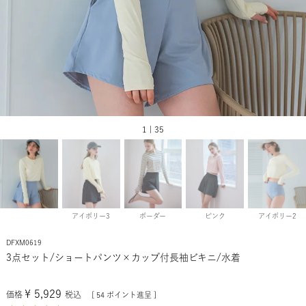
1 | 35
アイボリー3
ボーダー
ピンク
アイボリー2
DFXM0619
3点セット/ショートパンツ×カップ付長袖ビキニ/水着
¥
5,929
価格
税込
[
54
ポイント進呈 ]