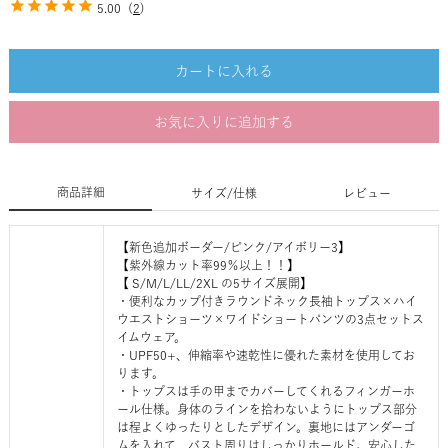
5.00
(
2
)
カートに入れる
お気に入りに追加する
商品詳細
サイズ/仕様
レビュー
【新色追加ボーダー/ピンク/アイボリー3】
【紫外線カット率99％以上！！】
【 S/M/L/LL/2XL の5サイズ展開】
・便利なカップ付きラウンドネック長袖トップス×ハイ
ウエストショーツ×ワイドショートパンツの3点セットス
イムウェア。
・UPF50+、伸縮率や速乾性に優れた素材を使用してお
ります。
・トップスは手の甲までカバーしてくれるフィンガーホ
ール仕様。身体のラインを拾わないようにトップス部分
は程よくゆったりとしたデザイン。裏地にはアンダーゴ
ムを入れて、バスト周りはしっかりホールド。安心した