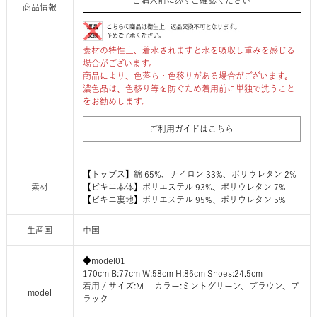
ご購入前に必ずご確認ください
商品情報
素材の特性上、着水されますと水を吸収し重みを感じる
場合がございます。
商品により、色落ち・色移りがある場合がございます。
濃色品は、色移り等を防ぐため着用前に単独で洗うこと
をお勧めします。
ご利用ガイドはこちら
【トップス】綿 65%、ナイロン 33%、ポリウレタン 2%
素材
【ビキニ本体】ポリエステル 93%、ポリウレタン 7%
【ビキニ裏地】ポリエステル 95%、ポリウレタン 5%
生産国
中国
◆model01
170cm B:77cm W:58cm H:86cm Shoes:24.5cm
着用 / サイズ:M カラー:ミントグリーン、ブラウン、ブ
model
ラック