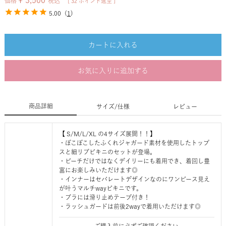
¥
3,500
価格
税込
[
32
ポイント進呈 ]
5.00
(
1
)
カートに入れる
お気に入りに追加する
商品詳細
サイズ/仕様
レビュー
【 S/M/L/XL の4サイズ展開！！】
・ぽこぽこしたふくれジャガード素材を使用したトップ
スと細リブビキニのセットが登場。
・ビーチだけではなくデイリーにも着用でき、着回し豊
富にお楽しみいただけます◎
・インナーはセパレートデザインなのにワンピース見え
が叶うマルチwayビキニです。
・ブラには滑り止めテープ付き！
・ラッシュガードは前後2wayで着用いただけます◎