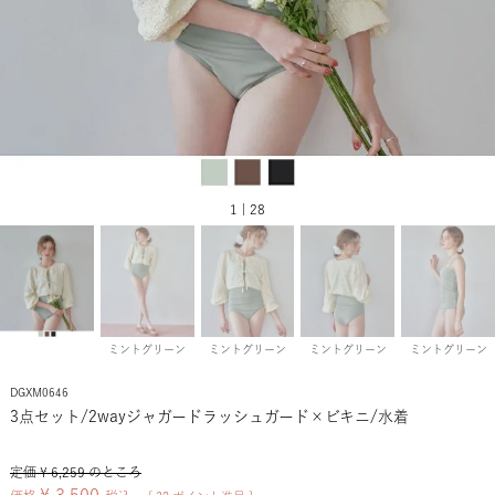
1 | 28
ミントグリーン
ミントグリーン
ミントグリーン
ミントグリーン
DGXM0646
3点セット/2wayジャガードラッシュガード×ビキニ/水着
定価
¥
6,259
のところ