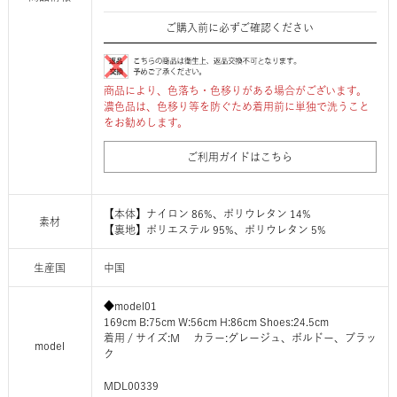
ご購入前に必ずご確認ください
商品により、色落ち・色移りがある場合がございます。
濃色品は、色移り等を防ぐため着用前に単独で洗うこと
をお勧めします。
ご利用ガイドはこちら
【本体】ナイロン 86%、ポリウレタン 14%
素材
【裏地】ポリエステル 95%、ポリウレタン 5%
生産国
中国
◆model01
169cm B:75cm W:56cm H:86cm Shoes:24.5cm
着用 / サイズ:M カラー:グレージュ、ボルドー、ブラッ
model
ク
MDL00339