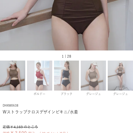
1 | 28
ボルドー
ブラック
グレージュ
グレージュ
DHXM0638
Wストラップクロスデザインビキニ/水着
定価
¥
4,169
のところ