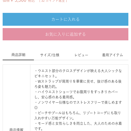
¥
3,500
価格
税込
[
32
ポイント進呈 ]
カートに入れる
お気に入りに追加する
商品詳細
サイズ/仕様
レビュー
着用アイテム
・ウエスト部分のクロスデザインが映える大人シックな
ビキニセット。
・Wストラップが肩周りを華奢に見せ、抜け感のある後
ろ姿も魅力的。
・ハイウエストショーツでお腹周りをすっきりカバー
し、安心感のある着用感。
・ノンワイヤー仕様なのでストレスフリーで楽しめます
◎
・ビーチやプールはもちろん、リゾートコーデにも取り
入れやすい万能デザイン。
・モード感と女性らしさを両立した、大人のための水着
です。
商品情報