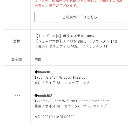
ミングや、検品時の不良品の発覚等により商品をご用意
出来ない場合がございます。
ご利用ガイドはこちら
【トップス本体】ポリエステル 100%
素材
【ショーツ本体】ナイロン 86%、ポリウレタン 14%
【裏地】ポリエステル 95%、ポリウレタン 5%
生産国
中国
◆model01
175cm B:84cm W:60cm H:88.5cm
着用 / サイズ:M カラー:ブラック
model
◆model02
172cm B:83.5cm W:60cm H:88cm Shoes:25cm
着用 / サイズ:M カラー:パープル、オレンジ
MDL00310 / MDL00309