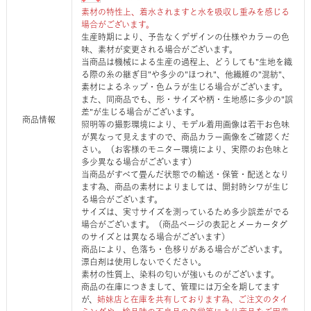
素材の特性上、着水されますと水を吸収し重みを感じる
場合がございます。
生産時期により、予告なくデザインの仕様やカラーの色
味、素材が変更される場合がございます。
当商品は機械による生産の過程上、どうしても"生地を織
る際の糸の継ぎ目"や多少の"ほつれ"、他繊維の"混紡"、
素材によるネップ・色ムラが生じる場合がございます。
また、同商品でも、形・サイズや柄・生地感に多少の"誤
差"が生じる場合がございます。
商品情報
照明等の撮影環境により、モデル着用画像は若干お色味
が異なって見えますので、商品カラー画像をご確認くだ
さい。（お客様のモニター環境により、実際のお色味と
多少異なる場合がございます）
当商品がすべて畳んだ状態での輸送・保管・配送となり
ます為、商品の素材によりましては、開封時シワが生じ
る場合がございます。
サイズは、実寸サイズを測っているため多少誤差がでる
場合がございます。（商品ページの表記とメーカータグ
のサイズとは異なる場合がございます）
商品により、色落ち・色移りがある場合がございます。
漂白剤は使用しないでください。
素材の性質上、染料の匂いが強いものがございます。
商品の在庫につきまして、管理には万全を期してます
が、
姉妹店と在庫を共有しております為、ご注文のタイ