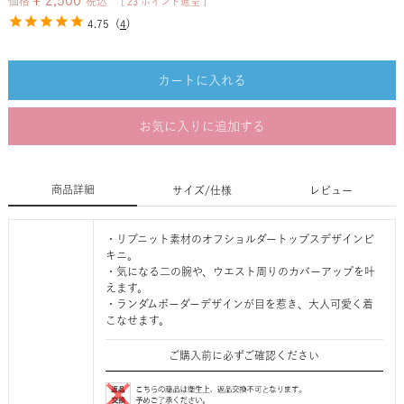
¥
2,500
価格
税込
[
23
ポイント進呈 ]
4.75
(
4
)
カートに入れる
お気に入りに追加する
商品詳細
サイズ/仕様
レビュー
・リブニット素材のオフショルダートップスデザインビ
キニ。
・気になる二の腕や、ウエスト周りのカバーアップを叶
えます。
・ランダムボーダーデザインが目を惹き、大人可愛く着
こなせます。
ご購入前に必ずご確認ください