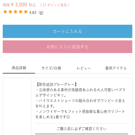
¥
3,000
価格
税込
[
27
ポイント進呈 ]
4.83
(
6
)
カートに入れる
お気に入りに追加する
商品詳細
サイズ/仕様
レビュー
着用アイテム
【新色追加ブルーグレー】
・立体感のある素材が高級感あふれる大人可愛いペプラ
ムデザインビキニ。
・ハイウエストショーツの組み合わせでワンピース見え
を叶えます。
・ノンワイヤーでもフィット感抜群な着心地でリゾート
を楽しめる1着です◎
ご購入前に必ずご確認ください