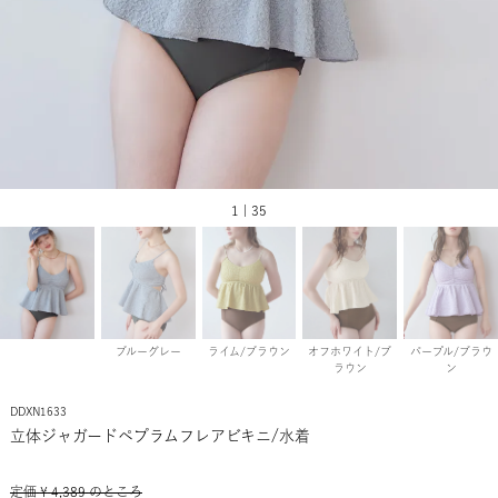
1 | 35
ブルーグレー
ライム/ブラウン
オフホワイト/ブ
パープル/ブラウ
ラウン
ン
DDXN1633
立体ジャガードペプラムフレアビキニ/水着
定価
¥
4,389
のところ