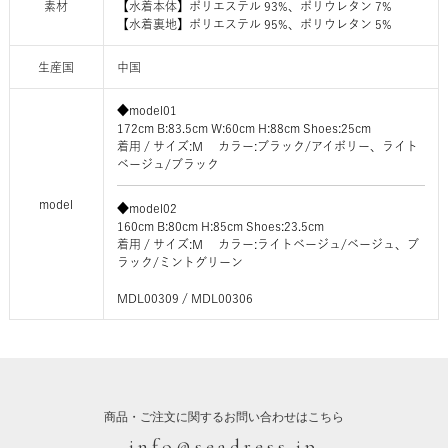
素材
【水着本体】ポリエステル 93%、ポリウレタン 7%
【水着裏地】ポリエステル 95%、ポリウレタン 5%
生産国
中国
◆model01
172cm B:83.5cm W:60cm H:88cm Shoes:25cm
着用 / サイズ:M カラー:ブラック/アイボリー、ライト
ベージュ/ブラック
model
◆model02
160cm B:80cm H:85cm Shoes:23.5cm
着用 / サイズ:M カラー:ライトベージュ/ベージュ、ブ
ラック/ミントグリーン
MDL00309 / MDL00306
商品・ご注文に関するお問い合わせはこちら
info@seadress.jp