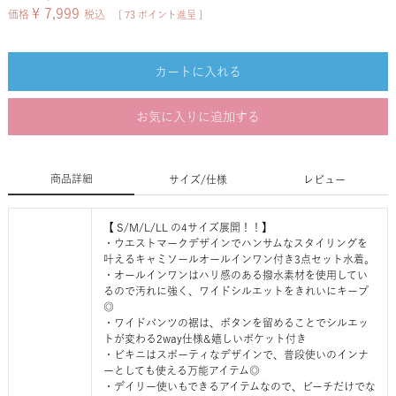
¥
7,999
価格
税込
[
73
ポイント進呈 ]
カートに入れる
お気に入りに追加する
商品詳細
サイズ/仕様
レビュー
【 S/M/L/LL の4サイズ展開！！】
・ウエストマークデザインでハンサムなスタイリングを
叶えるキャミソールオールインワン付き3点セット水着。
・オールインワンはハリ感のある撥水素材を使用してい
るので汚れに強く、ワイドシルエットをきれいにキープ
◎
・ワイドパンツの裾は、ボタンを留めることでシルエッ
トが変わる2way仕様&嬉しいポケット付き
・ビキニはスポーティなデザインで、普段使いのインナ
ーとしても使える万能アイテム◎
・デイリー使いもできるアイテムなので、ビーチだけでな