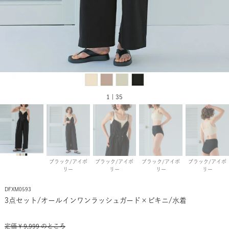
1 | 35
ブラック/アイボ
ブラック/アイボ
ブラック/アイボ
ブラック/アイボ
リー
リー
リー
リー
DFXM0593
3点セット/オールインワンラッシュガード×ビキニ/水着
定価
¥
9,999
のところ