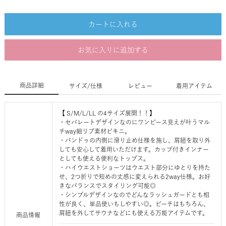
カートに入れる
お気に入りに追加する
商品詳細
サイズ/仕様
レビュー
着用アイテム
【 S/M/L/LL の4サイズ展開！！】
・セパレートデザインなのにワンピース見えが叶うマル
チway細リブ素材ビキニ。
・バンドゥの内側に滑り止め仕様を施し、肩紐を取り外
しても安心して着用いただけます。カップ付きインナー
としても使える便利なトップス。
・ハイウエストショーツはウエスト部分にゆとりを持た
せ、2つ折りで短めの丈感に変えられる2way仕様。お好
きなバランスでスタイリング可能◎
・シンプルデザインなのでどんなラッシュガードとも相
性が良く、単品使いもしやすい◎。ビーチはもちろん、
肩紐を外してサウナなどにも使える万能アイテムです。
商品情報