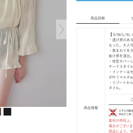
商品詳細
【 S/M/L/
・透け感のあ
なった、大人
・肩まわりを
抜け感を演出
・体型カバー
ヤードスタイ
・インナーは
が叶うマルチw
・リゾートか
タイル。
商品情報
素材の特性上
場合がござい
商品により、