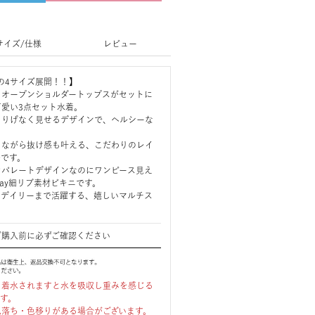
サイズ/仕様
レビュー
XL の4サイズ展開！！】
るオープンショルダートップスがセットに
可愛い3点セット水着。
さりげなく見せるデザインで、ヘルシーな
。
しながら抜け感も叶える、こだわりのレイ
ルです。
セパレートデザインなのにワンピース見え
ay細リブ素材ビキニです。
らデイリーまで活躍する、嬉しいマルチス
ご購入前に必ずご確認ください
、着水されますと水を吸収し重みを感じる
ます。
色落ち・色移りがある場合がございます。