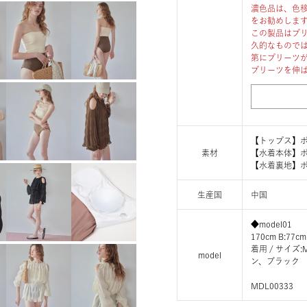
濃色品は、色
をお勧めしま
この製品はプ
久的なもので
第にプリーツ
プリーツを伸
【トップス】ポ
素材
【水着本体】ポ
【水着裏地】ポ
生産国
中国
◆model01
170cm B:77cm
着用 / サイ
model
ン、ブラック
MDL00333