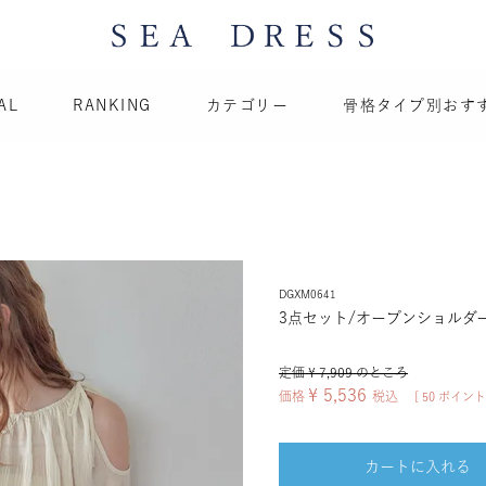
AL
RANKING
カテゴリー
骨格タイプ別おす
DGXM0641
3点セット/オープンショルダ
定価
¥
7,909
のところ
¥
5,536
価格
税込
[
50
ポイント
カートに入れる