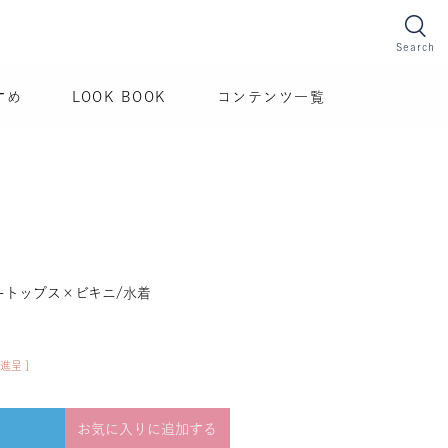
Search
すめ
LOOK BOOK
コンテンツ一覧
ートップス×ビキニ/水着
進呈 ]
お気に入りに追加する