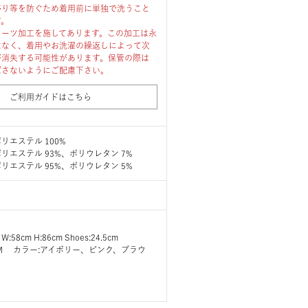
移り等を防ぐため着用前に単独で洗うこと
す。
リーツ加工を施してあります。この加工は永
はなく、着用やお洗濯の繰返しによって次
が消失する可能性があります。保管の際は
ばさないようにご配慮下さい。
ご利用ガイドはこちら
リエステル 100%
リエステル 93%、ポリウレタン 7%
リエステル 95%、ポリウレタン 5%
 W:58cm H:86cm Shoes:24.5cm
ズ:M カラー:アイボリー、ピンク、ブラウ