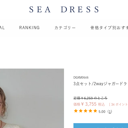
AL
RANKING
カテゴリー
骨格タイプ別おす
DGXM0646
3点セット/2wayジャガード
定価
¥
6,259
のところ
¥
3,755
価格
税込
[
34
ポイント
5.00
(
1
)