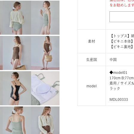
をお勧めしま
【トップス】綿 
素材
【ビキニ本体】
【ビキニ裏地】
生産国
中国
◆model01
170cm B:77cm
着用 / サイ
model
ラック
MDL00333