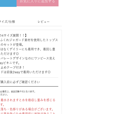
お気に入りに追加する
サイズ/仕様
レビュー
XL の4サイズ展開！！】
たふくれジャガード素材を使用したトップス
ニのセットが登場。
ではなくデイリーにも着用でき、着回し豊
いただけます◎
セパレートデザインなのにワンピース見え
ayビキニです。
り止めテープ付き！
ドは前後2wayで着用いただけます◎
ご購入前に必ずご確認ください
、着水されますと水を吸収し重みを感じる
ます。
色落ち・色移りがある場合がございます。
移り等を防ぐため着用前に単独で洗うこと