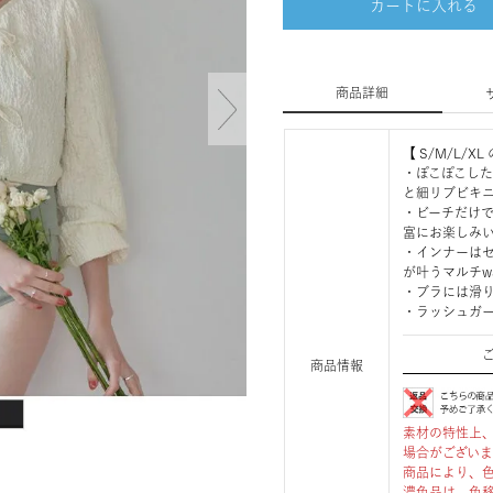
カートに入れる
商品詳細
【 S/M/L/
・ぽこぽこし
と細リブビキ
・ビーチだけ
富にお楽しみ
・インナーは
が叶うマルチw
・ブラには滑
・ラッシュガー
商品情報
素材の特性上
場合がござい
商品により、
濃色品は、色