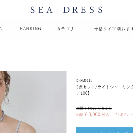
AL
RANKING
カテゴリー
骨格タイプ別おす
DHXM0631
3点セット/ライトシャーリン
／100】
定価
¥
4,939
のところ
¥
3,000
価格
税込
[
27
ポイント