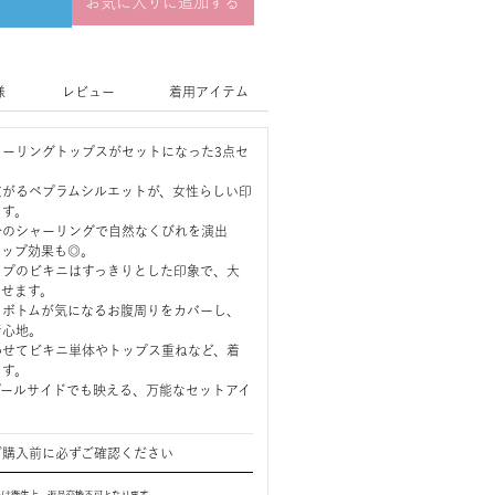
お気に入りに追加する
様
レビュー
着用アイテム
ャーリングトップスがセットになった3点セ
広がるペプラムシルエットが、女性らしい印
ます。
分のシャーリングで自然なくびれを演出
アップ効果も◎。
イプのビキニはすっきりとした印象で、大
なせます。
トボトムが気になるお腹周りをカバーし、
着心地。
わせてビキニ単体やトップス重ねなど、着
ます。
プールサイドでも映える、万能なセットアイ
ご購入前に必ずご確認ください