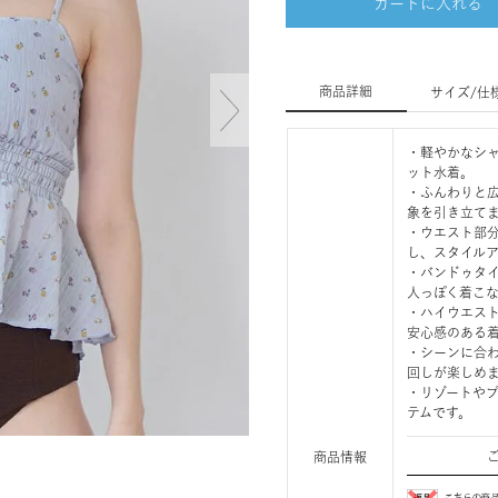
カートに入れる
商品詳細
サイズ/仕
・軽やかなシ
ット水着。
・ふんわりと
象を引き立て
・ウエスト部
し、スタイル
・バンドゥタ
人っぽく着こ
・ハイウエス
安心感のある
・シーンに合
回しが楽しめ
・リゾートや
テムです。
商品情報