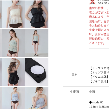
素材の特性上
場合がござい
商品により、
濃色品は、色
をお勧めしま
生産時期によ
味、素材が変
製造過程の工
ございます。
【トップス本体
【トップス裏地
素材
【ビキニ本体】
【ビキニ裏地】
生産国
中国
◆model01
173cm B:85cm