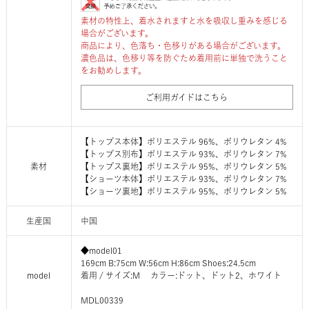
素材の特性上、着水されますと水を吸収し重みを感じる
場合がございます。
商品により、色落ち・色移りがある場合がございます。
濃色品は、色移り等を防ぐため着用前に単独で洗うこと
をお勧めします。
ご利用ガイドはこちら
【トップス本体】ポリエステル 96%、ポリウレタン 4%
【トップス別布】ポリエステル 93%、ポリウレタン 7%
素材
【トップス裏地】ポリエステル 95%、ポリウレタン 5%
【ショーツ本体】ポリエステル 93%、ポリウレタン 7%
【ショーツ裏地】ポリエステル 95%、ポリウレタン 5%
生産国
中国
◆model01
169cm B:75cm W:56cm H:86cm Shoes:24.5cm
model
着用 / サイズ:M カラー:ドット、ドット2、ホワイト
MDL00339