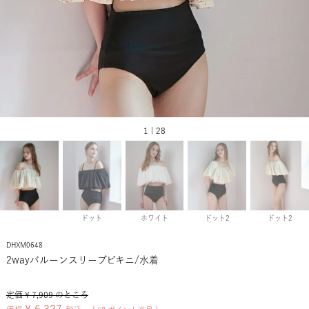
1 | 28
ドット
ホワイト
ドット2
ドット2
DHXM0648
2wayバルーンスリーブビキニ/水着
定価
¥
7,909
のところ