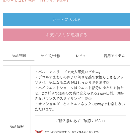
¥
6,327
価格
税込
[
58
ポイント進呈 ]
カートに入れる
お気に入りに追加する
商品詳細
サイズ/仕様
レビュー
着用アイテム
・バルーンスリーブで大人可愛いビキニ。
・デコルテまわりの程よい肌見せ感で女性らしさをアッ
プさせ、気になる二の腕はしっかり隠せます◎
・ハイウエストショーツはウエスト部分にゆとりを持た
せ、2つ折りで短めの丈感に変えられる2way仕様。お好
きなバランスでスタイリング可能◎
・オフショルダーとスクエアネックの2wayでお楽しみい
ただけます。
ご購入前に必ずご確認ください
商品情報