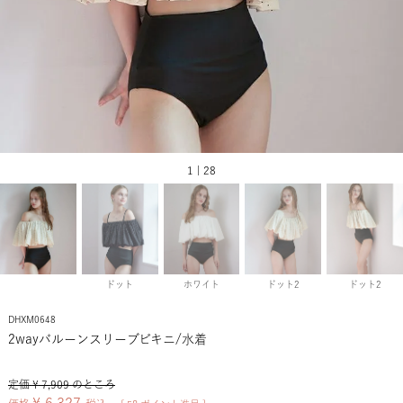
1 | 28
ドット
ホワイト
ドット2
ドット2
DHXM0648
2wayバルーンスリーブビキニ/水着
定価
¥
7,909
のところ