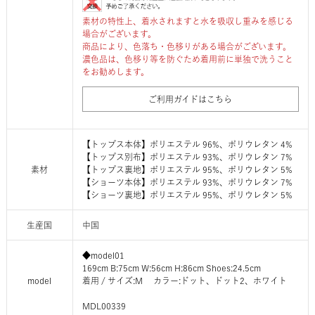
素材の特性上、着水されますと水を吸収し重みを感じる
場合がございます。
商品により、色落ち・色移りがある場合がございます。
濃色品は、色移り等を防ぐため着用前に単独で洗うこと
をお勧めします。
ご利用ガイドはこちら
【トップス本体】ポリエステル 96%、ポリウレタン 4%
【トップス別布】ポリエステル 93%、ポリウレタン 7%
素材
【トップス裏地】ポリエステル 95%、ポリウレタン 5%
【ショーツ本体】ポリエステル 93%、ポリウレタン 7%
【ショーツ裏地】ポリエステル 95%、ポリウレタン 5%
生産国
中国
◆model01
169cm B:75cm W:56cm H:86cm Shoes:24.5cm
model
着用 / サイズ:M カラー:ドット、ドット2、ホワイト
MDL00339