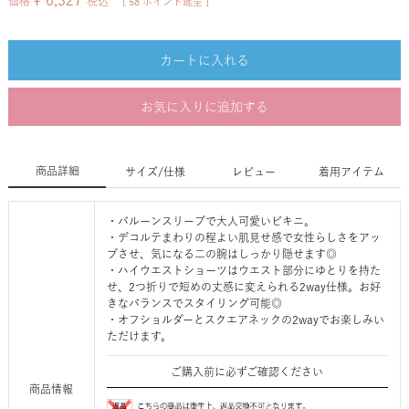
¥
6,327
価格
税込
[
58
ポイント進呈 ]
カートに入れる
お気に入りに追加する
商品詳細
サイズ/仕様
レビュー
着用アイテム
・バルーンスリーブで大人可愛いビキニ。
・デコルテまわりの程よい肌見せ感で女性らしさをアッ
プさせ、気になる二の腕はしっかり隠せます◎
・ハイウエストショーツはウエスト部分にゆとりを持た
せ、2つ折りで短めの丈感に変えられる2way仕様。お好
きなバランスでスタイリング可能◎
・オフショルダーとスクエアネックの2wayでお楽しみい
ただけます。
ご購入前に必ずご確認ください
商品情報