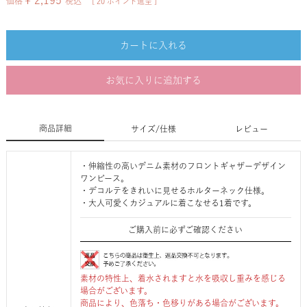
¥
2,195
価格
税込
[
20
ポイント進呈 ]
カートに入れる
お気に入りに追加する
商品詳細
サイズ/仕様
レビュー
・伸縮性の高いデニム素材のフロントギャザーデザイン
ワンピース。
・デコルテをきれいに見せるホルターネック仕様。
・大人可愛くカジュアルに着こなせる1着です。
ご購入前に必ずご確認ください
素材の特性上、着水されますと水を吸収し重みを感じる
場合がございます。
商品により、色落ち・色移りがある場合がございます。