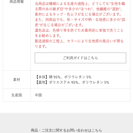
商品情報
当商品は機械による生産の過程上、どうしても"生地を織
る際の糸の継ぎ目"や多少の"ほつれ"、他繊維の"混紡"、
素材によるネップ・色ムラが生じる場合がございます。
また、同商品でも、形・サイズや柄・生地感に多少の"誤
差"が生じる場合がございます。
濃色品は、色移り等を防ぐため着用前に単独で洗うこと
をお勧めします。
製造過程の工程上、カラーにより生地感の風合いが異な
ります。
ご利用ガイドはこちら
【本体】綿 95%、ポリウレタン 5%
素材
【裏地】ポリエステル 95%、ポリウレタン 5%
生産国
中国
商品・ご注文に関するお問い合わせはこちら